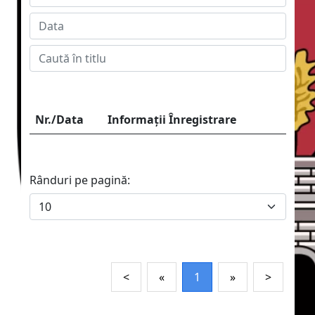
Salarizare
Alegeri prezidențiale 2025
Avertizor
Buletin informativ
Rapoarte de evaluare a implementării Legii
nr.544/2001
Transparență Decizională
Documente Transparență Decizională
Rapoarte anuale
Rapoarte progres
Rapoarte de evaluare a implementării Legii
nr.52/2003
Responsabil pentru relația cu societatea
civilă
MOL
Proiecte HCL
Ordinea de zi
Procese verbale
Minute
Hotărârile autorității deliberative