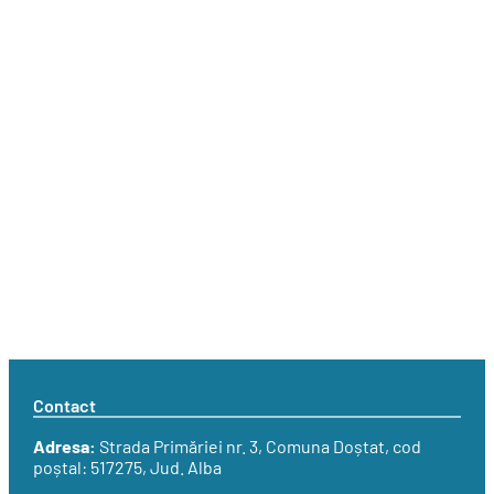
Contact
Adresa:
Strada
Primăriei nr. 3
, Comuna Doștat, cod
poștal: 517275, Jud. Alba