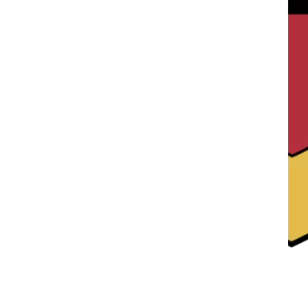
Dispozițiile autorității executive
Documente și informații financiare
Compartimente
Urbanism
Stare Civilă
Registrul Agricol
Formulare Registrul Agricol
Asistență socială
Hotărâri și Regulamente
Formulare
Documente necesare
Criterii acordare VMG
Criterii acordare ASF
Asociația Maria Mirabela
SVSU
Impozite și Taxe
Formulare Impozite și Taxe