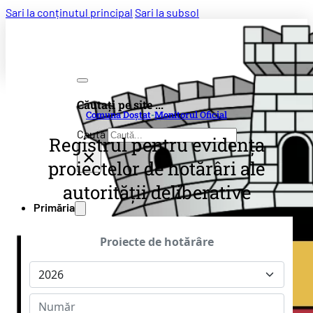
Sari la conținutul principal
Sari la subsol
Căutați pe site ...
Comuna Doștat
-
Monitorul Oficial
Caută
Registrul pentru evidența
×
proiectelor de hotărâri ale
autorității deliberative
Primăria
Conducere
Informații de Interes Public
Declarații de avere
Declarații de interese
Rapoarte de activitate