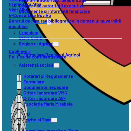
Prefectura Alba
Dispozițiile autorității executive
Visit Alba
Documente și informații financiare
E-Consultare Gov.Ro
Centrul de resurse bibliografice în domeniul guvernării
Compartimente
deschise
Urbanism
Stare Civilă
Registrul Agricol
Cookie-uri
Formulare Registrul Agricol
Politica de confidențialitate
Asistență socială
Hotărâri și Regulamente
Formulare
Documente necesare
Criterii acordare VMG
Criterii acordare ASF
Asociația Maria Mirabela
SVSU
Impozite și Taxe
Formulare Impozite și Taxe