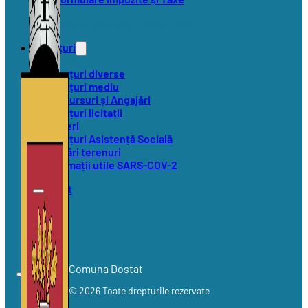
Asistență Medicală Comunitară
Anunțuri
Anunțuri diverse
Anunțuri mediu
Concursuri și Angajări
Anunțuri licitații
Alegeri
Anunțuri Asistență Socială
Vânzări terenuri
Informații utile SARS-COV-2
Contact
Comuna Doștat
© 2026 Toate drepturile rezervate