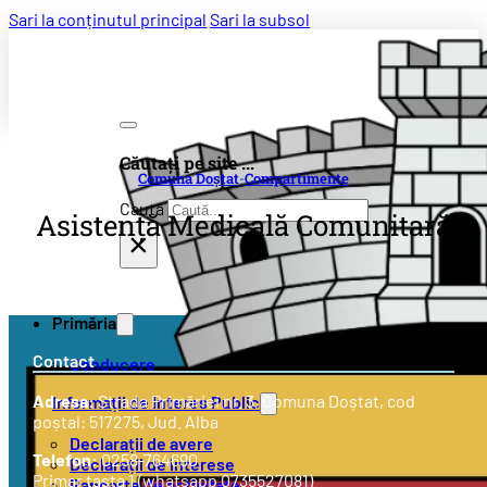
Sari la conținutul principal
Sari la subsol
Căutați pe site ...
Comuna Doștat
-
Compartimente
Caută
Asistență Medicală Comunitară
×
Primăria
Contact
Conducere
Adresa:
Strada
Primăriei nr. 3
, Comuna Doștat, cod
Informații de Interes Public
poștal: 517275, Jud. Alba
Declarații de avere
Telefon:
0258-764690
Declarații de interese
Primar tasta 1 (whatsapp 0735527081)
Rapoarte de activitate