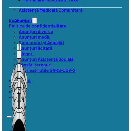
Asistență Medicală Comunitară
Anunțuri
Cookie-uri
Politica de confidențialitate
Anunțuri diverse
Anunțuri mediu
Concursuri și Angajări
Anunțuri licitații
Alegeri
Anunțuri Asistență Socială
Vânzări terenuri
Informații utile SARS-COV-2
Contact