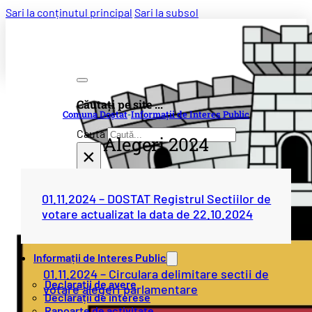
Sari la conținutul principal
Sari la subsol
Căutați pe site ...
Comuna Doștat
-
Informații de Interes Public
Caută
Alegeri 2024
×
01.11.2024 – DOSTAT Registrul Sectiilor de
Primăria
votare actualizat la data de 22.10.2024
Conducere
Informații de Interes Public
01.11.2024 – Circulara delimitare sectii de
Declarații de avere
votare alegeri parlamentare
Declarații de interese
Rapoarte de activitate