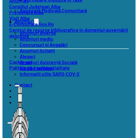
Anunțuri
Consiliul Județean Alba
Asistență Medicală Comunitară
Prefectura Alba
Visit Alba
Anunțuri
E-Consultare Gov.Ro
Centrul de resurse bibliografice în domeniul guvernării
Anunțuri diverse
deschise
Anunțuri mediu
Concursuri și Angajări
Anunțuri licitații
Alegeri
Cookie-uri
Anunțuri Asistență Socială
Politica de confidențialitate
Vânzări terenuri
Informații utile SARS-COV-2
Contact