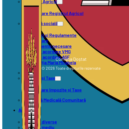
Registrul Agricol
Formulare Registrul Agricol
Asistență socială
Hotărâri și Regulamente
Formulare
Documente necesare
Criterii acordare VMG
Criterii acordare ASF
Comuna Doștat
Asociația Maria Mirabela
© 2026 Toate drepturile rezervate
SVSU
Impozite și Taxe
Formulare Impozite și Taxe
Asistență Medicală Comunitară
Anunțuri
Anunțuri diverse
Anunțuri mediu