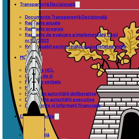
Transparență Decizională
Documente Transparență Decizională
Rapoarte anuale
Rapoarte progres
Rapoarte de evaluare a implementării Legii
nr.52/2003
Responsabil pentru relația cu societatea civilă
MOL
Proiecte HCL
Ordinea de zi
Procese verbale
Minute
Hotărârile autorității deliberative
Dispozițiile autorității executive
Documente și informații financiare
Compartimente
Urbanism
Stare Civilă