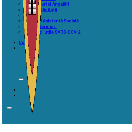
Concursuri și Angajări
Anunțuri licitații
Alegeri
Anunțuri Asistență Socială
Vânzări terenuri
Informații utile SARS-COV-2
Contact