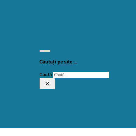
Căutați pe site ...
Caută
×