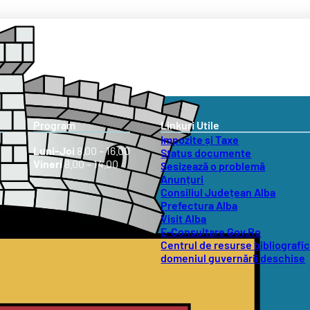
Program
Linkuri Utile
Impozite și Taxe
Luni-Joi
8.00 – 16.00
Status documente
Vineri
8.00 – 14.00
Sesizează o problemă
Anunțuri
Consiliul Județean Alba
Prefectura Alba
Visit Alba
E-Consultare Gov.Ro
Centrul de resurse bibliografic
domeniul guvernării deschise