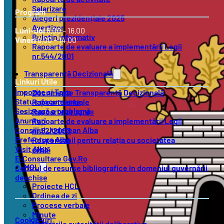
Salarizare
Program
Alegeri prezidențiale 2025
Avertizor
Luni-Joi
8.00 – 16.00
Buletin informativ
Vineri
8.00 – 14.00
Rapoarte de evaluare a implementării Legii
nr.544/2001
Transparență Decizională
Linkuri Utile
Impozite și Taxe
Documente Transparență Decizională
Status documente
Rapoarte anuale
Sesizează o problemă
Rapoarte progres
Anunțuri
Rapoarte de evaluare a implementării Legii
Consiliul Județean Alba
nr.52/2003
Prefectura Alba
Responsabil pentru relația cu societatea
Visit Alba
civilă
E-Consultare Gov.Ro
MOL
Centrul de resurse bibliografice în domeniul guvernării
deschise
Proiecte HCL
Ordinea de zi
Procese verbale
Minute
Cookie-uri
Hotărârile autorității deliberative