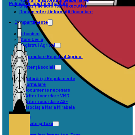
Politica de confidențialitate
Dispozițiile autorității executive
Documente și informații financiare
Compartimente
Urbanism
Stare Civilă
Registrul Agricol
Formulare Registrul Agricol
Asistență socială
Hotărâri și Regulamente
Formulare
Documente necesare
Criterii acordare VMG
Criterii acordare ASF
Asociația Maria Mirabela
SVSU
Impozite și Taxe
Formulare Impozite și Taxe