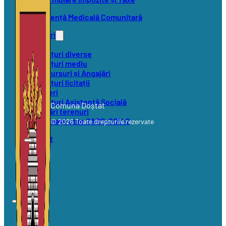
Asistență Medicală Comunitară
Anunțuri
Anunțuri diverse
Anunțuri mediu
Concursuri și Angajări
Anunțuri licitații
Alegeri
Anunțuri Asistență Socială
Comuna Doștat
Vânzări terenuri
Informații utile SARS-COV-2
© 2026 Toate drepturile rezervate
Contact