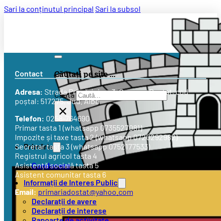
Sari la conținutul principal
Sari la subsol
Contact
Căutați pe site ...
Adresa:
Strada
Primăriei nr. 3
, Comuna Doștat, cod
Caută
poștal: 517275, Jud. Alba
×
Telefon:
0258-764690
Primar tasta 1 (whatsapp 0735527081)
Impozite și taxe tasta 2 (whatsapp 0720292982)
Primăria
Secretar tasta 3 (whatsapp 0752177533)
Registrul agricol tasta 4
Conducere
Asistență socială tasta 5
Asistent comunitar tasta 6
Informații de Interes Public
Email:
primariadostat@yahoo.com
Declarații de avere
Declarații de interese
Rapoarte de activitate