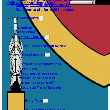
Politica de confidențialitate
Dispozițiile autorității executive
Documente și informații financiare
Compartimente
Urbanism
Stare Civilă
Registrul Agricol
Formulare Registrul Agricol
Asistență socială
Hotărâri și Regulamente
Formulare
Documente necesare
Criterii acordare VMG
Criterii acordare ASF
Asociația Maria Mirabela
SVSU
Impozite și Taxe
Formulare Impozite și Taxe