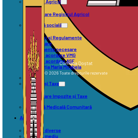
Registrul Agricol
Formulare Registrul Agricol
Asistență socială
Hotărâri și Regulamente
Formulare
Documente necesare
Criterii acordare VMG
Criterii acordare ASF
Comuna Doștat
Asociația Maria Mirabela
© 2026 Toate drepturile rezervate
SVSU
Impozite și Taxe
Formulare Impozite și Taxe
Asistență Medicală Comunitară
Anunțuri
Anunțuri diverse
Anunțuri mediu