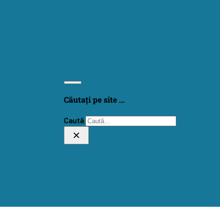
Căutați pe site ...
Caută
×