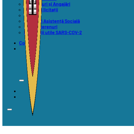
Concursuri și Angajări
Anunțuri licitații
Alegeri
Anunțuri Asistență Socială
Vânzări terenuri
Informații utile SARS-COV-2
Contact