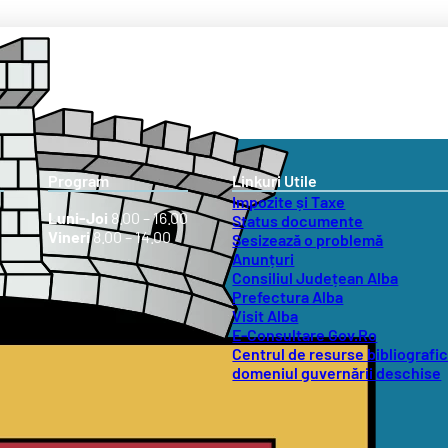
Program
Linkuri Utile
Impozite și Taxe
Luni-Joi
8.00 – 16.00
Status documente
Vineri
8.00 – 14.00
Sesizează o problemă
Anunțuri
Consiliul Județean Alba
Prefectura Alba
Visit Alba
E-Consultare Gov.Ro
Centrul de resurse bibliografic
domeniul guvernării deschise