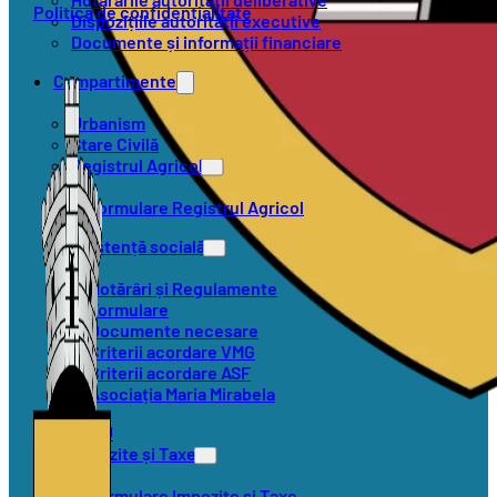
Politica de confidențialitate
Dispozițiile autorității executive
Documente și informații financiare
Compartimente
Urbanism
Stare Civilă
Registrul Agricol
Formulare Registrul Agricol
Asistență socială
Hotărâri și Regulamente
Formulare
Documente necesare
Criterii acordare VMG
Criterii acordare ASF
Asociația Maria Mirabela
SVSU
Impozite și Taxe
Formulare Impozite și Taxe