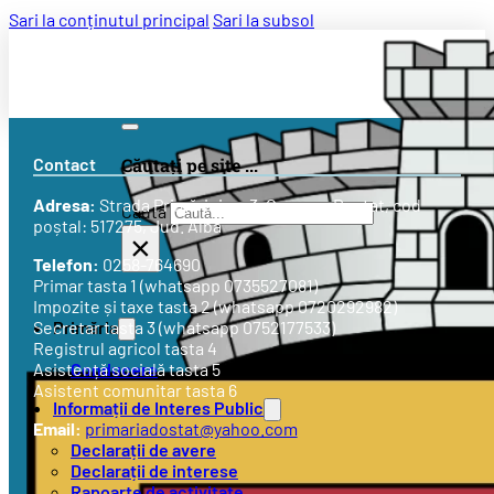
Sari la conținutul principal
Sari la subsol
Contact
Căutați pe site ...
Adresa:
Strada
Primăriei nr. 3
, Comuna Doștat, cod
Caută
poștal: 517275, Jud. Alba
×
Telefon:
0258-764690
Primar tasta 1 (whatsapp 0735527081)
Impozite și taxe tasta 2 (whatsapp 0720292982)
Primăria
Secretar tasta 3 (whatsapp 0752177533)
Registrul agricol tasta 4
Conducere
Asistență socială tasta 5
Asistent comunitar tasta 6
Informații de Interes Public
Email:
primariadostat@yahoo.com
Declarații de avere
Declarații de interese
Rapoarte de activitate