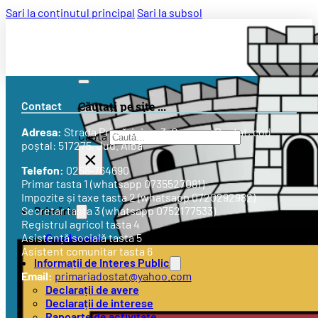
Sari la conținutul principal
Sari la subsol
Contact
Căutați pe site ...
Adresa:
Strada
Primăriei nr. 3
, Comuna Doștat, cod
Caută
poștal: 517275, Jud. Alba
×
Telefon:
0258-764690
Primar tasta 1 (whatsapp 0735527081)
Impozite și taxe tasta 2 (whatsapp 0720292982)
Primăria
Secretar tasta 3 (whatsapp 0752177533)
Registrul agricol tasta 4
Conducere
Asistență socială tasta 5
Asistent comunitar tasta 6
Informații de Interes Public
Email:
primariadostat@yahoo.com
Declarații de avere
Declarații de interese
Rapoarte de activitate