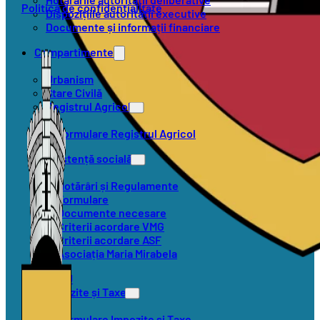
Politica de confidențialitate
Dispozițiile autorității executive
Documente și informații financiare
Compartimente
Urbanism
Stare Civilă
Registrul Agricol
Formulare Registrul Agricol
Asistență socială
Hotărâri și Regulamente
Formulare
Documente necesare
Criterii acordare VMG
Criterii acordare ASF
Asociația Maria Mirabela
SVSU
Impozite și Taxe
Formulare Impozite și Taxe