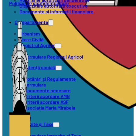
Politica de confidențialitate
Dispozițiile autorității executive
Documente și informații financiare
Compartimente
Urbanism
Stare Civilă
Registrul Agricol
Formulare Registrul Agricol
Asistență socială
Hotărâri și Regulamente
Formulare
Documente necesare
Criterii acordare VMG
Criterii acordare ASF
Asociația Maria Mirabela
SVSU
Impozite și Taxe
Formulare Impozite și Taxe