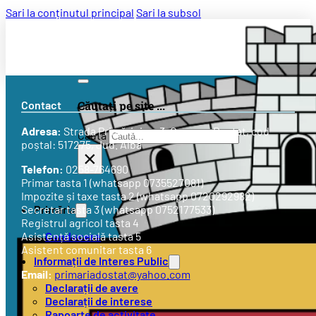
Sari la conținutul principal
Sari la subsol
Contact
Căutați pe site ...
Adresa:
Strada
Primăriei nr. 3
, Comuna Doștat, cod
Caută
poștal: 517275, Jud. Alba
×
Telefon:
0258-764690
Primar tasta 1 (whatsapp 0735527081)
Impozite și taxe tasta 2 (whatsapp 0720292982)
Primăria
Secretar tasta 3 (whatsapp 0752177533)
Registrul agricol tasta 4
Conducere
Asistență socială tasta 5
Asistent comunitar tasta 6
Informații de Interes Public
Email:
primariadostat@yahoo.com
Declarații de avere
Declarații de interese
Rapoarte de activitate