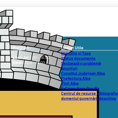
Program
Linkuri Utile
Impozite și Taxe
Luni-Joi
8.00 – 16.00
Status documente
Vineri
8.00 – 14.00
Sesizează o problemă
Anunțuri
Consiliul Județean Alba
Prefectura Alba
Visit Alba
E-Consultare Gov.Ro
Centrul de resurse bibliografic
domeniul guvernării deschise