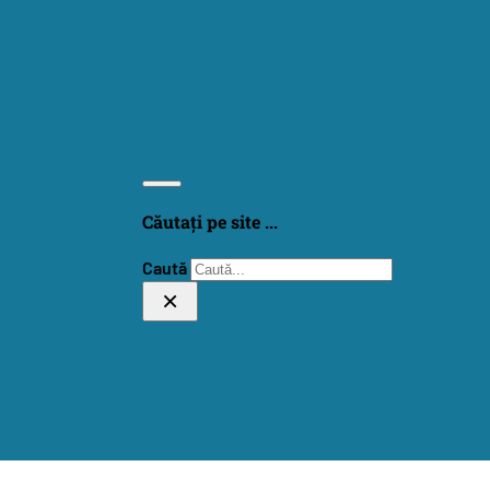
Căutați pe site ...
Caută
×