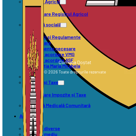
Registrul Agricol
Formulare Registrul Agricol
Asistență socială
Hotărâri și Regulamente
Formulare
Documente necesare
Criterii acordare VMG
Criterii acordare ASF
Comuna Doștat
Asociația Maria Mirabela
© 2026 Toate drepturile rezervate
SVSU
Impozite și Taxe
Formulare Impozite și Taxe
Asistență Medicală Comunitară
Anunțuri
Anunțuri diverse
Anunțuri mediu