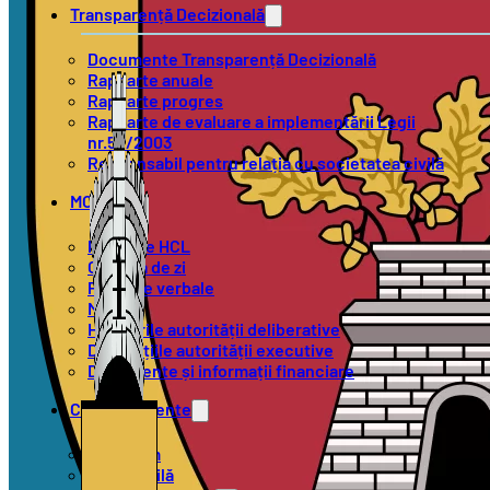
Transparență Decizională
Documente Transparență Decizională
Rapoarte anuale
Rapoarte progres
Rapoarte de evaluare a implementării Legii
nr.52/2003
Responsabil pentru relația cu societatea civilă
MOL
Proiecte HCL
Ordinea de zi
Procese verbale
Minute
Hotărârile autorității deliberative
Dispozițiile autorității executive
Documente și informații financiare
Compartimente
Urbanism
Stare Civilă