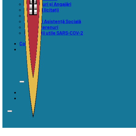
Concursuri și Angajări
Anunțuri licitații
Alegeri
Anunțuri Asistență Socială
Vânzări terenuri
Informații utile SARS-COV-2
Contact