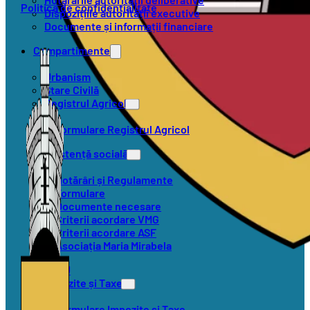
Politica de confidențialitate
Dispozițiile autorității executive
Documente și informații financiare
Compartimente
Urbanism
Stare Civilă
Registrul Agricol
Formulare Registrul Agricol
Asistență socială
Hotărâri și Regulamente
Formulare
Documente necesare
Criterii acordare VMG
Criterii acordare ASF
Asociația Maria Mirabela
SVSU
Impozite și Taxe
Formulare Impozite și Taxe