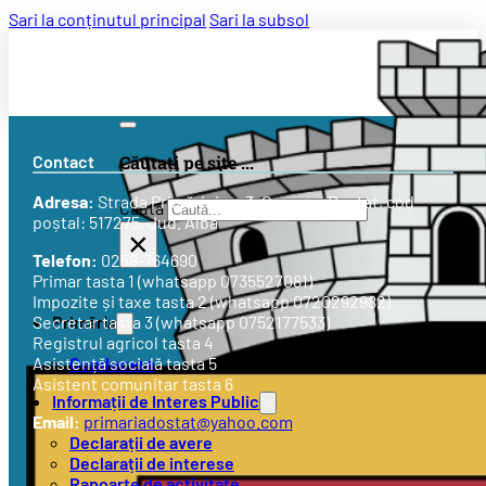
Sari la conținutul principal
Sari la subsol
Contact
Căutați pe site ...
Adresa:
Strada
Primăriei nr. 3
, Comuna Doștat, cod
Caută
poștal: 517275, Jud. Alba
×
Telefon:
0258-764690
Primar tasta 1 (whatsapp 0735527081)
Impozite și taxe tasta 2 (whatsapp 0720292982)
Primăria
Secretar tasta 3 (whatsapp 0752177533)
Registrul agricol tasta 4
Conducere
Asistență socială tasta 5
Asistent comunitar tasta 6
Informații de Interes Public
Email:
primariadostat@yahoo.com
Declarații de avere
Declarații de interese
Rapoarte de activitate