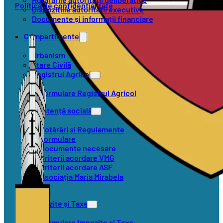
Politica de confidențialitate
Dispozițiile autorității executive
Documente și informații financiare
Compartimente
Urbanism
Stare Civilă
Registrul Agricol
Formulare Registrul Agricol
Asistență socială
Hotărâri și Regulamente
Formulare
Documente necesare
Criterii acordare VMG
Criterii acordare ASF
Asociația Maria Mirabela
SVSU
Impozite și Taxe
Formulare Impozite și Taxe