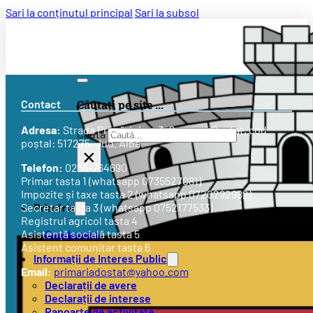
Sari la conținutul principal
Sari la subsol
Contact
Căutați pe site ...
Adresa:
Strada
Primăriei nr. 3
, Comuna Doștat, cod
Caută
poștal: 517275, Jud. Alba
×
Telefon:
0258-764690
Primar tasta 1 (whatsapp 0735527081)
Impozite și taxe tasta 2 (whatsapp 0720292982)
Primăria
Secretar tasta 3 (whatsapp 0752177533)
Registrul agricol tasta 4
Conducere
Asistență socială tasta 5
Asistent comunitar tasta 6
Informații de Interes Public
Email:
primariadostat@yahoo.com
Declarații de avere
Declarații de interese
Rapoarte de activitate