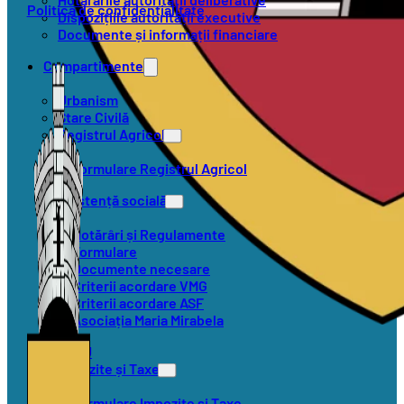
Politica de confidențialitate
Dispozițiile autorității executive
Documente și informații financiare
Compartimente
Urbanism
Stare Civilă
Registrul Agricol
Formulare Registrul Agricol
Asistență socială
Hotărâri și Regulamente
Formulare
Documente necesare
Criterii acordare VMG
Criterii acordare ASF
Asociația Maria Mirabela
SVSU
Impozite și Taxe
Formulare Impozite și Taxe