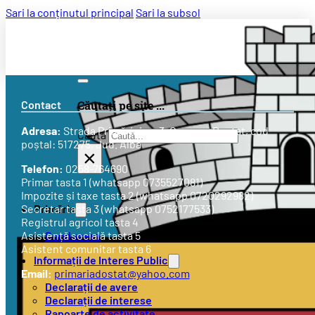
Sari la conținutul principal
Sari la subsol
Contact
Căutați pe site ...
Adresa:
Strada
Primăriei nr. 3
, Comuna Doștat, cod
Caută
poștal: 517275, Jud. Alba
×
Telefon:
0258-764690
Primar tasta 1 (whatsapp 0735527081)
Impozite și taxe tasta 2 (whatsapp 0720292982)
Primăria
Secretar tasta 3 (whatsapp 0752177533)
Registrul agricol tasta 4
Conducere
Asistență socială tasta 5
Asistent comunitar tasta 6
Informații de Interes Public
Email:
primariadostat@yahoo.com
Declarații de avere
Declarații de interese
Rapoarte de activitate