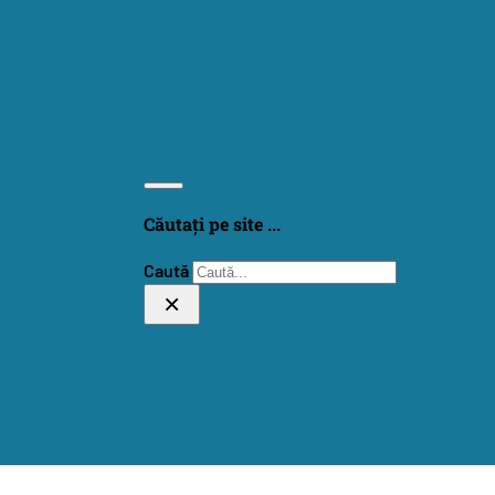
Căutați pe site ...
Caută
×