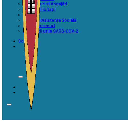
Concursuri și Angajări
Anunțuri licitații
Alegeri
Anunțuri Asistență Socială
Vânzări terenuri
Informații utile SARS-COV-2
Contact