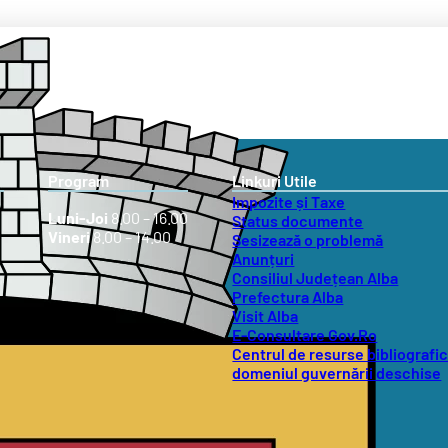
Program
Linkuri Utile
Impozite și Taxe
Luni-Joi
8.00 – 16.00
Status documente
Vineri
8.00 – 14.00
Sesizează o problemă
Anunțuri
Consiliul Județean Alba
Prefectura Alba
Visit Alba
E-Consultare Gov.Ro
Centrul de resurse bibliografic
domeniul guvernării deschise