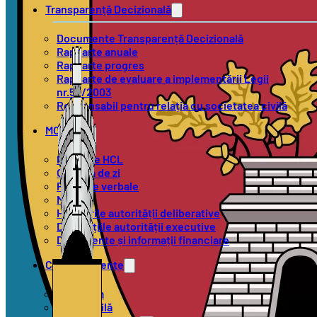
Transparență Decizională
Documente Transparență Decizională
Rapoarte anuale
Rapoarte progres
Rapoarte de evaluare a implementării Legii
nr.52/2003
Responsabil pentru relația cu societatea civilă
MOL
Proiecte HCL
Ordinea de zi
Procese verbale
Minute
Hotărârile autorității deliberative
Dispozițiile autorității executive
Documente și informații financiare
Compartimente
Urbanism
Stare Civilă