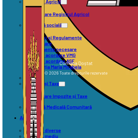
Registrul Agricol
Formulare Registrul Agricol
Asistență socială
Hotărâri și Regulamente
Formulare
Documente necesare
Criterii acordare VMG
Criterii acordare ASF
Comuna Doștat
Asociația Maria Mirabela
© 2026 Toate drepturile rezervate
SVSU
Impozite și Taxe
Formulare Impozite și Taxe
Asistență Medicală Comunitară
Anunțuri
Anunțuri diverse
Anunțuri mediu