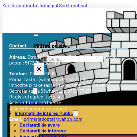
Sari la conținutul principal
Sari la subsol
Contact
Căutați pe site ...
Adresa:
Strada
Primăriei nr. 3
, Comuna Doștat, cod
Caută
poștal: 517275, Jud. Alba
×
Telefon:
0258-764690
Primar tasta 1 (whatsapp 0735527081)
Impozite și taxe tasta 2 (whatsapp 0720292982)
Primăria
Secretar tasta 3 (whatsapp 0752177533)
Registrul agricol tasta 4
Conducere
Asistență socială tasta 5
Asistent comunitar tasta 6
Informații de Interes Public
Email:
primariadostat@yahoo.com
Declarații de avere
Declarații de interese
Rapoarte de activitate