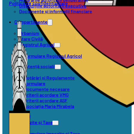
Politica de confidențialitate
Dispozițiile autorității executive
Documente și informații financiare
Compartimente
Urbanism
Stare Civilă
Registrul Agricol
Formulare Registrul Agricol
Asistență socială
Hotărâri și Regulamente
Formulare
Documente necesare
Criterii acordare VMG
Criterii acordare ASF
Asociația Maria Mirabela
SVSU
Impozite și Taxe
Formulare Impozite și Taxe