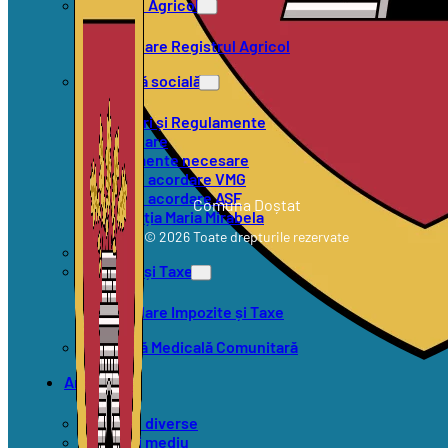
Registrul Agricol
Formulare Registrul Agricol
Asistență socială
Hotărâri și Regulamente
Formulare
Documente necesare
Criterii acordare VMG
Criterii acordare ASF
Comuna Doștat
Asociația Maria Mirabela
© 2026 Toate drepturile rezervate
SVSU
Impozite și Taxe
Formulare Impozite și Taxe
Asistență Medicală Comunitară
Anunțuri
Anunțuri diverse
Anunțuri mediu