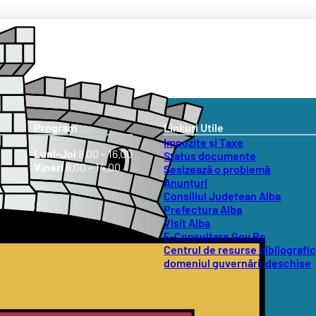
Program
Linkuri Utile
Impozite și Taxe
Luni-Joi
8.00 – 16.00
Status documente
Vineri
8.00 – 14.00
Sesizează o problemă
Anunțuri
Consiliul Județean Alba
Prefectura Alba
Visit Alba
E-Consultare Gov.Ro
Centrul de resurse bibliografic
domeniul guvernării deschise