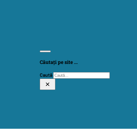
Căutați pe site ...
Caută
×