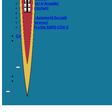
Concursuri și Angajări
Anunțuri licitații
Alegeri
Anunțuri Asistență Socială
Vânzări terenuri
Informații utile SARS-COV-2
Contact