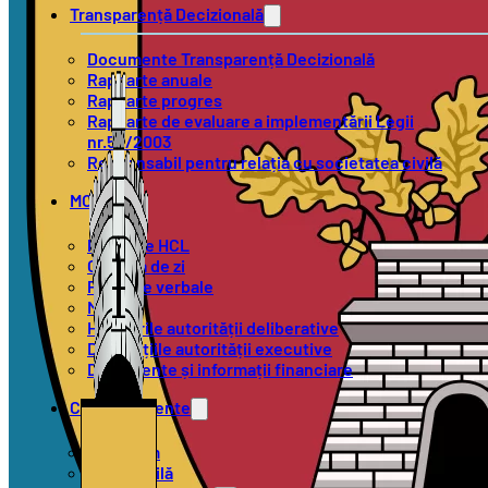
Transparență Decizională
Documente Transparență Decizională
Rapoarte anuale
Rapoarte progres
Rapoarte de evaluare a implementării Legii
nr.52/2003
Responsabil pentru relația cu societatea civilă
MOL
Proiecte HCL
Ordinea de zi
Procese verbale
Minute
Hotărârile autorității deliberative
Dispozițiile autorității executive
Documente și informații financiare
Compartimente
Urbanism
Stare Civilă