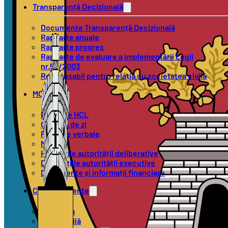
Transparență Decizională
Documente Transparență Decizională
Rapoarte anuale
Rapoarte progres
Rapoarte de evaluare a implementării Legii
nr.52/2003
Responsabil pentru relația cu societatea civilă
MOL
Proiecte HCL
Ordinea de zi
Procese verbale
Minute
Hotărârile autorității deliberative
Dispozițiile autorității executive
Documente și informații financiare
Compartimente
Urbanism
Stare Civilă