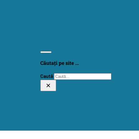
Căutați pe site ...
Caută
×