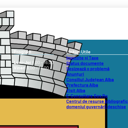
Program
Linkuri Utile
Impozite și Taxe
Luni-Joi
8.00 – 16.00
Status documente
Vineri
8.00 – 14.00
Sesizează o problemă
Anunțuri
Consiliul Județean Alba
Prefectura Alba
Visit Alba
E-Consultare Gov.Ro
Centrul de resurse bibliografic
domeniul guvernării deschise