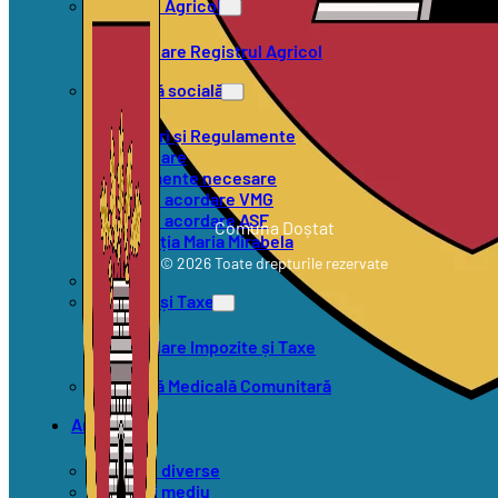
Registrul Agricol
Formulare Registrul Agricol
Asistență socială
Hotărâri și Regulamente
Formulare
Documente necesare
Criterii acordare VMG
Criterii acordare ASF
Comuna Doștat
Asociația Maria Mirabela
© 2026 Toate drepturile rezervate
SVSU
Impozite și Taxe
Formulare Impozite și Taxe
Asistență Medicală Comunitară
Anunțuri
Anunțuri diverse
Anunțuri mediu