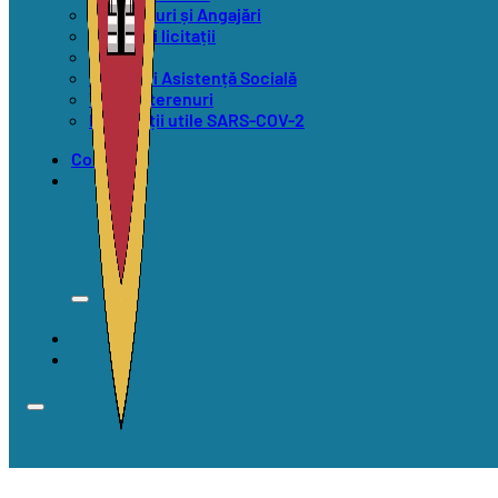
Concursuri și Angajări
Anunțuri licitații
Alegeri
Anunțuri Asistență Socială
Vânzări terenuri
Informații utile SARS-COV-2
Contact