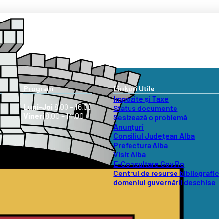
Program
Linkuri Utile
Impozite și Taxe
Luni-Joi
8.00 – 16.00
Status documente
Vineri
8.00 – 14.00
Sesizează o problemă
Anunțuri
Consiliul Județean Alba
Prefectura Alba
Visit Alba
E-Consultare Gov.Ro
Centrul de resurse bibliografic
domeniul guvernării deschise