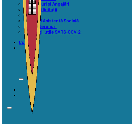
Concursuri și Angajări
Anunțuri licitații
Alegeri
Anunțuri Asistență Socială
Vânzări terenuri
Informații utile SARS-COV-2
Contact