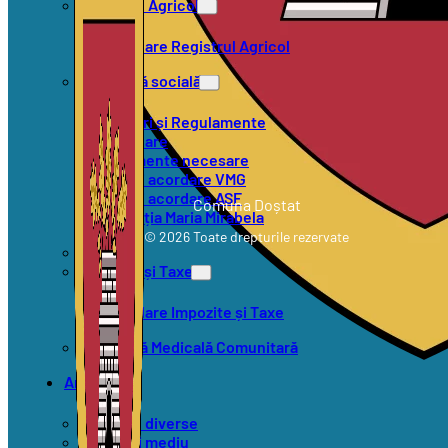
Registrul Agricol
Formulare Registrul Agricol
Asistență socială
Hotărâri și Regulamente
Formulare
Documente necesare
Criterii acordare VMG
Criterii acordare ASF
Comuna Doștat
Asociația Maria Mirabela
© 2026 Toate drepturile rezervate
SVSU
Impozite și Taxe
Formulare Impozite și Taxe
Asistență Medicală Comunitară
Anunțuri
Anunțuri diverse
Anunțuri mediu