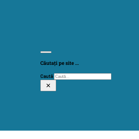
Căutați pe site ...
Caută
×