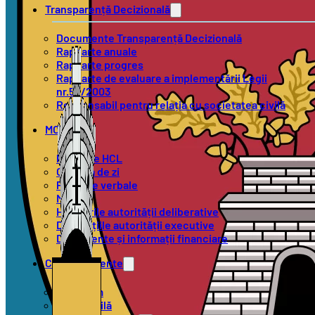
Transparență Decizională
Documente Transparență Decizională
Rapoarte anuale
Rapoarte progres
Rapoarte de evaluare a implementării Legii
nr.52/2003
Responsabil pentru relația cu societatea civilă
MOL
Proiecte HCL
Ordinea de zi
Procese verbale
Minute
Hotărârile autorității deliberative
Dispozițiile autorității executive
Documente și informații financiare
Compartimente
Urbanism
Stare Civilă