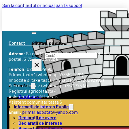
Sari la conținutul principal
Sari la subsol
Contact
Căutați pe site ...
Adresa:
Strada
Primăriei nr. 3
, Comuna Doștat, cod
Caută
poștal: 517275, Jud. Alba
×
Telefon:
0258-764690
Primar tasta 1 (whatsapp 0735527081)
Impozite și taxe tasta 2 (whatsapp 0720292982)
Primăria
Secretar tasta 3 (whatsapp 0752177533)
Registrul agricol tasta 4
Conducere
Asistență socială tasta 5
Asistent comunitar tasta 6
Informații de Interes Public
Email:
primariadostat@yahoo.com
Declarații de avere
Declarații de interese
Rapoarte de activitate