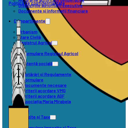
Politica de confidențialitate
Dispozițiile autorității executive
Documente și informații financiare
Compartimente
Urbanism
Stare Civilă
Registrul Agricol
Formulare Registrul Agricol
Asistență socială
Hotărâri și Regulamente
Formulare
Documente necesare
Criterii acordare VMG
Criterii acordare ASF
Asociația Maria Mirabela
SVSU
Impozite și Taxe
Formulare Impozite și Taxe