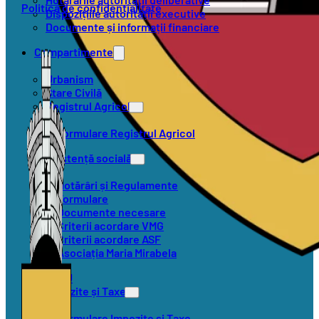
Politica de confidențialitate
Dispozițiile autorității executive
Documente și informații financiare
Compartimente
Urbanism
Stare Civilă
Registrul Agricol
Formulare Registrul Agricol
Asistență socială
Hotărâri și Regulamente
Formulare
Documente necesare
Criterii acordare VMG
Criterii acordare ASF
Asociația Maria Mirabela
SVSU
Impozite și Taxe
Formulare Impozite și Taxe