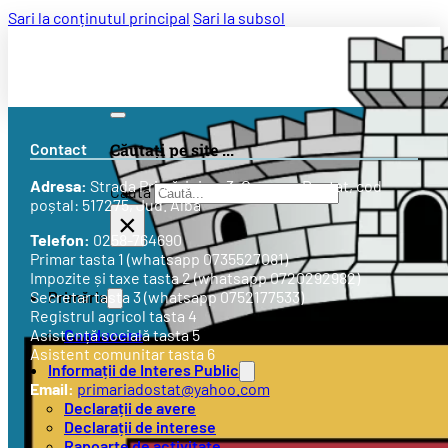
Sari la conținutul principal
Sari la subsol
Contact
Căutați pe site ...
Adresa:
Strada
Primăriei nr. 3
, Comuna Doștat, cod
Caută
poștal: 517275, Jud. Alba
×
Telefon:
0258-764690
Primar tasta 1 (whatsapp 0735527081)
Impozite și taxe tasta 2 (whatsapp 0720292982)
Primăria
Secretar tasta 3 (whatsapp 0752177533)
Registrul agricol tasta 4
Conducere
Asistență socială tasta 5
Asistent comunitar tasta 6
Informații de Interes Public
Email:
primariadostat@yahoo.com
Declarații de avere
Declarații de interese
Rapoarte de activitate