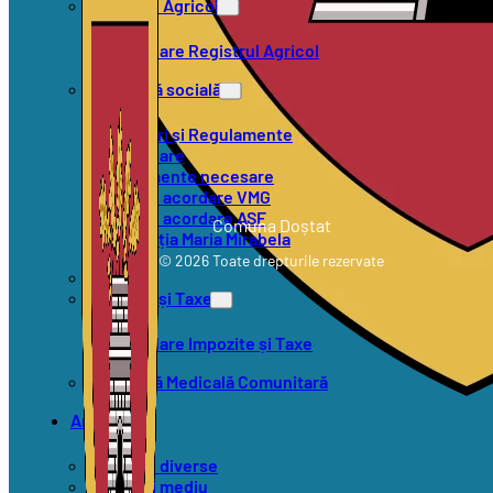
Registrul Agricol
Formulare Registrul Agricol
Asistență socială
Hotărâri și Regulamente
Formulare
Documente necesare
Criterii acordare VMG
Criterii acordare ASF
Comuna Doștat
Asociația Maria Mirabela
© 2026 Toate drepturile rezervate
SVSU
Impozite și Taxe
Formulare Impozite și Taxe
Asistență Medicală Comunitară
Anunțuri
Anunțuri diverse
Anunțuri mediu