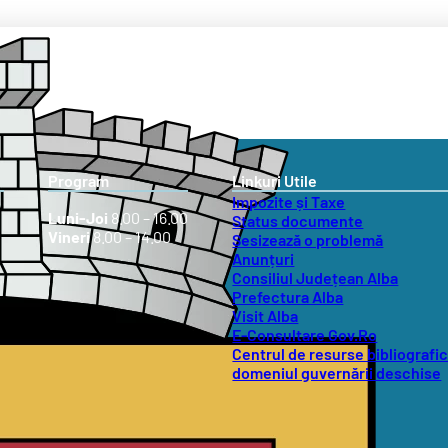
Program
Linkuri Utile
Impozite și Taxe
Luni-Joi
8.00 – 16.00
Status documente
Vineri
8.00 – 14.00
Sesizează o problemă
Anunțuri
Consiliul Județean Alba
Prefectura Alba
Visit Alba
E-Consultare Gov.Ro
Centrul de resurse bibliografic
domeniul guvernării deschise