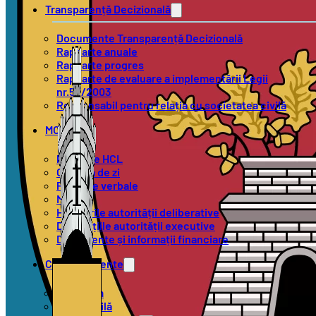
Transparență Decizională
Documente Transparență Decizională
Rapoarte anuale
Rapoarte progres
Rapoarte de evaluare a implementării Legii
nr.52/2003
Responsabil pentru relația cu societatea civilă
MOL
Proiecte HCL
Ordinea de zi
Procese verbale
Minute
Hotărârile autorității deliberative
Dispozițiile autorității executive
Documente și informații financiare
Compartimente
Urbanism
Stare Civilă