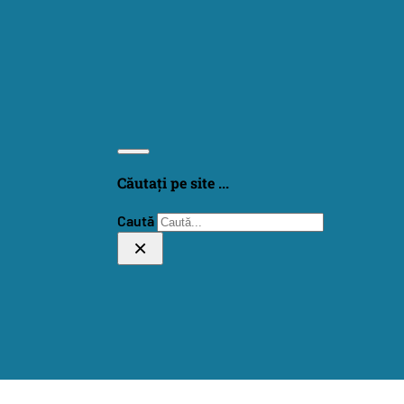
Căutați pe site ...
Caută
×