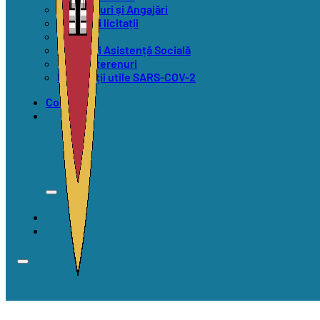
Concursuri și Angajări
Anunțuri licitații
Alegeri
Anunțuri Asistență Socială
Vânzări terenuri
Informații utile SARS-COV-2
Contact