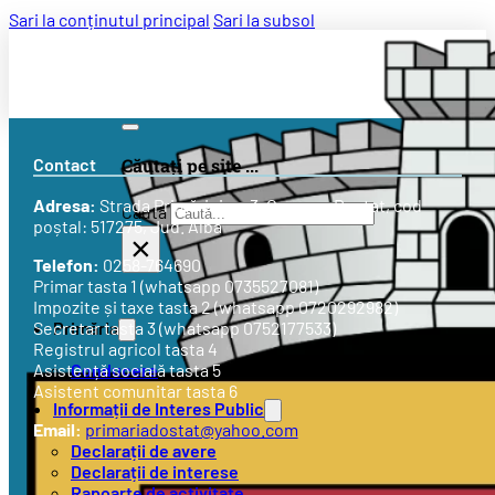
Sari la conținutul principal
Sari la subsol
Contact
Căutați pe site ...
Adresa:
Strada
Primăriei nr. 3
, Comuna Doștat, cod
Caută
poștal: 517275, Jud. Alba
×
Telefon:
0258-764690
Primar tasta 1 (whatsapp 0735527081)
Impozite și taxe tasta 2 (whatsapp 0720292982)
Primăria
Secretar tasta 3 (whatsapp 0752177533)
Registrul agricol tasta 4
Conducere
Asistență socială tasta 5
Asistent comunitar tasta 6
Informații de Interes Public
Email:
primariadostat@yahoo.com
Declarații de avere
Declarații de interese
Rapoarte de activitate