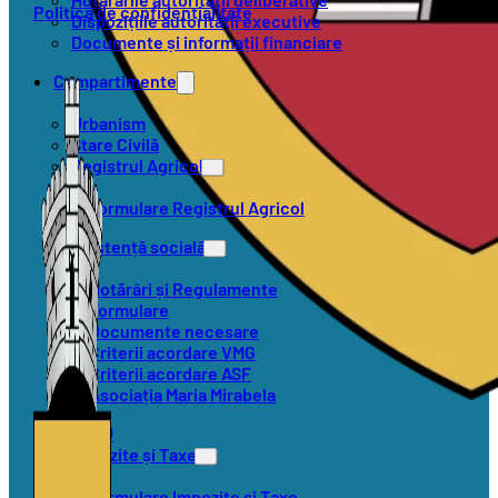
Politica de confidențialitate
Dispozițiile autorității executive
Documente și informații financiare
Compartimente
Urbanism
Stare Civilă
Registrul Agricol
Formulare Registrul Agricol
Asistență socială
Hotărâri și Regulamente
Formulare
Documente necesare
Criterii acordare VMG
Criterii acordare ASF
Asociația Maria Mirabela
SVSU
Impozite și Taxe
Formulare Impozite și Taxe