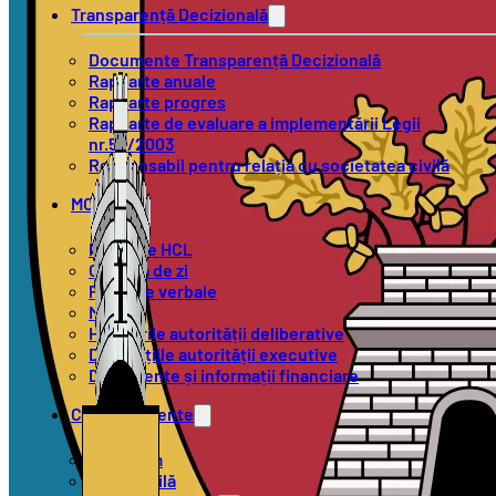
Transparență Decizională
Documente Transparență Decizională
Rapoarte anuale
Rapoarte progres
Rapoarte de evaluare a implementării Legii
nr.52/2003
Responsabil pentru relația cu societatea civilă
MOL
Proiecte HCL
Ordinea de zi
Procese verbale
Minute
Hotărârile autorității deliberative
Dispozițiile autorității executive
Documente și informații financiare
Compartimente
Urbanism
Stare Civilă