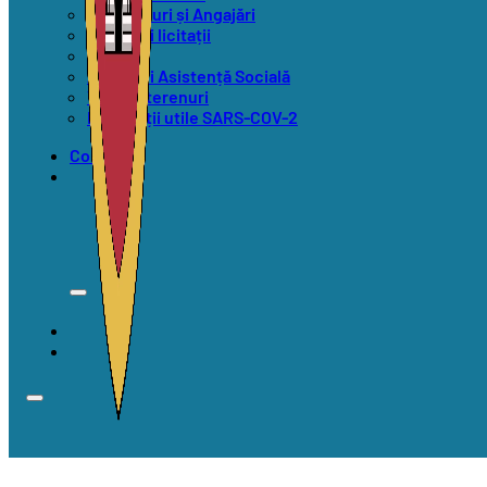
Concursuri și Angajări
Anunțuri licitații
Alegeri
Anunțuri Asistență Socială
Vânzări terenuri
Informații utile SARS-COV-2
Contact