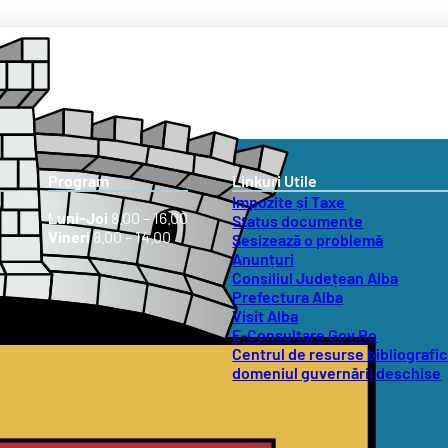
Program
Linkuri Utile
Impozite și Taxe
Luni-Joi
8.00 – 16.00
Status documente
Vineri
8.00 – 14.00
Sesizează o problemă
Anunțuri
Consiliul Județean Alba
Prefectura Alba
Visit Alba
E-Consultare Gov.Ro
Centrul de resurse bibliografic
domeniul guvernării deschise