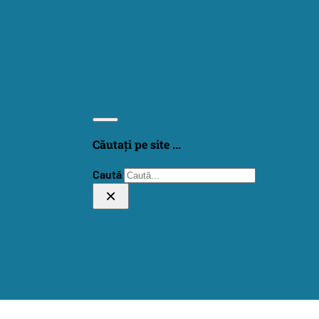
Căutați pe site ...
Caută
×