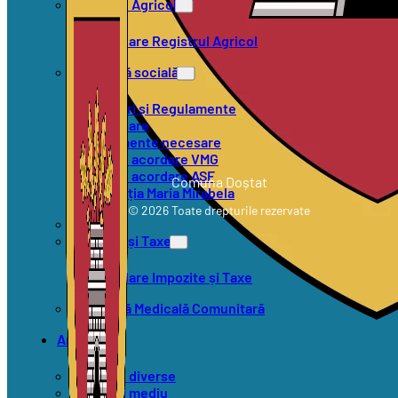
Registrul Agricol
Formulare Registrul Agricol
Asistență socială
Hotărâri și Regulamente
Formulare
Documente necesare
Criterii acordare VMG
Criterii acordare ASF
Comuna Doștat
Asociația Maria Mirabela
© 2026 Toate drepturile rezervate
SVSU
Impozite și Taxe
Formulare Impozite și Taxe
Asistență Medicală Comunitară
Anunțuri
Anunțuri diverse
Anunțuri mediu