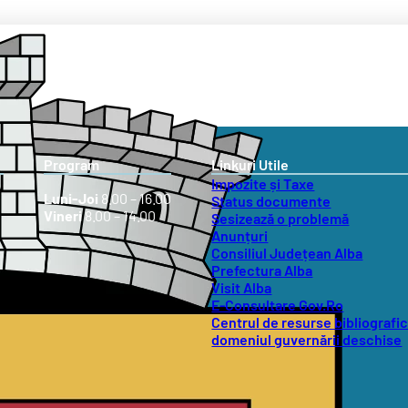
Program
Linkuri Utile
Impozite și Taxe
Luni-Joi
8.00 – 16.00
Status documente
Vineri
8.00 – 14.00
Sesizează o problemă
Anunțuri
Consiliul Județean Alba
Prefectura Alba
Visit Alba
E-Consultare Gov.Ro
Centrul de resurse bibliografic
domeniul guvernării deschise