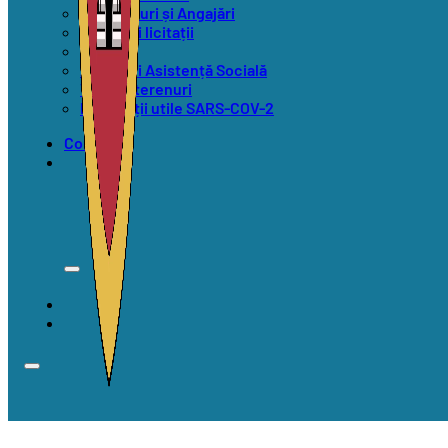
Concursuri și Angajări
Anunțuri licitații
Alegeri
Anunțuri Asistență Socială
Vânzări terenuri
Informații utile SARS-COV-2
Contact