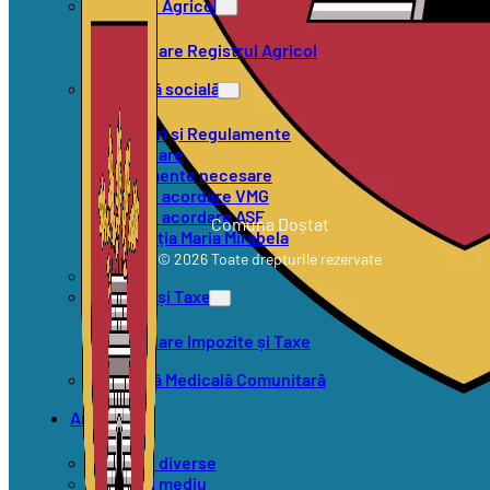
Registrul Agricol
Formulare Registrul Agricol
Asistență socială
Hotărâri și Regulamente
Formulare
Documente necesare
Criterii acordare VMG
Criterii acordare ASF
Comuna Doștat
Asociația Maria Mirabela
© 2026 Toate drepturile rezervate
SVSU
Impozite și Taxe
Formulare Impozite și Taxe
Asistență Medicală Comunitară
Anunțuri
Anunțuri diverse
Anunțuri mediu