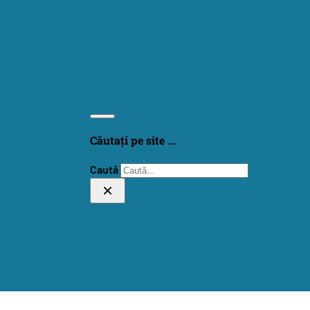
Căutați pe site ...
Caută
×