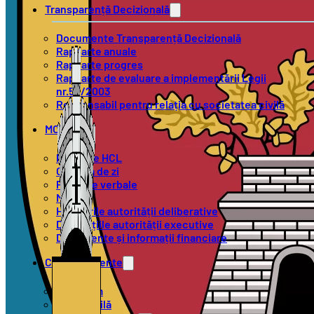
Transparență Decizională
Documente Transparență Decizională
Rapoarte anuale
Rapoarte progres
Rapoarte de evaluare a implementării Legii
nr.52/2003
Responsabil pentru relația cu societatea civilă
MOL
Proiecte HCL
Ordinea de zi
Procese verbale
Minute
Hotărârile autorității deliberative
Dispozițiile autorității executive
Documente și informații financiare
Compartimente
Urbanism
Stare Civilă