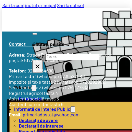
Sari la conținutul principal
Sari la subsol
Contact
Căutați pe site ...
Adresa:
Strada
Primăriei nr. 3
, Comuna Doștat, cod
Caută
poștal: 517275, Jud. Alba
×
Telefon:
0258-764690
Primar tasta 1 (whatsapp 0735527081)
Impozite și taxe tasta 2 (whatsapp 0720292982)
Primăria
Secretar tasta 3 (whatsapp 0752177533)
Registrul agricol tasta 4
Conducere
Asistență socială tasta 5
Asistent comunitar tasta 6
Informații de Interes Public
Email:
primariadostat@yahoo.com
Declarații de avere
Declarații de interese
Rapoarte de activitate