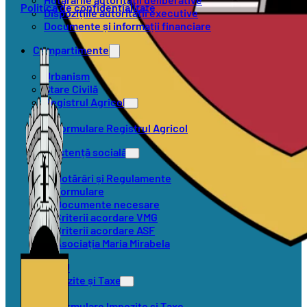
Politica de confidențialitate
Dispozițiile autorității executive
Documente și informații financiare
Compartimente
Urbanism
Stare Civilă
Registrul Agricol
Formulare Registrul Agricol
Asistență socială
Hotărâri și Regulamente
Formulare
Documente necesare
Criterii acordare VMG
Criterii acordare ASF
Asociația Maria Mirabela
SVSU
Impozite și Taxe
Formulare Impozite și Taxe