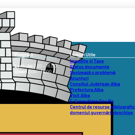
Program
Linkuri Utile
Impozite și Taxe
Luni-Joi
8.00 – 16.00
Status documente
Vineri
8.00 – 14.00
Sesizează o problemă
Anunțuri
Consiliul Județean Alba
Prefectura Alba
Visit Alba
E-Consultare Gov.Ro
Centrul de resurse bibliografic
domeniul guvernării deschise