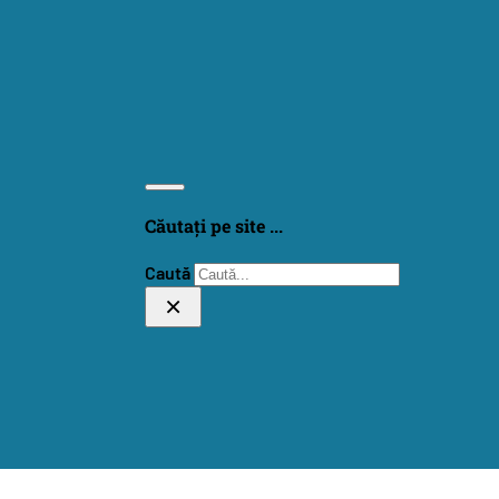
Căutați pe site ...
Caută
×