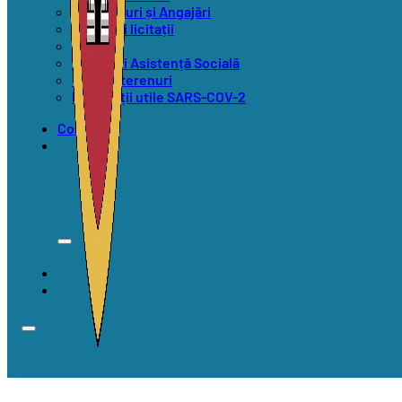
Concursuri și Angajări
Anunțuri licitații
Alegeri
Anunțuri Asistență Socială
Vânzări terenuri
Informații utile SARS-COV-2
Contact