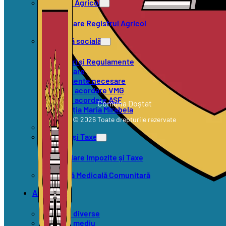
Registrul Agricol
Formulare Registrul Agricol
Asistență socială
Hotărâri și Regulamente
Formulare
Documente necesare
Criterii acordare VMG
Criterii acordare ASF
Comuna Doștat
Asociația Maria Mirabela
© 2026 Toate drepturile rezervate
SVSU
Impozite și Taxe
Formulare Impozite și Taxe
Asistență Medicală Comunitară
Anunțuri
Anunțuri diverse
Anunțuri mediu