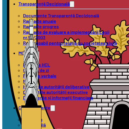
Transparență Decizională
Documente Transparență Decizională
Rapoarte anuale
Rapoarte progres
Rapoarte de evaluare a implementării Legii
nr.52/2003
Responsabil pentru relația cu societatea civilă
MOL
Proiecte HCL
Ordinea de zi
Procese verbale
Minute
Hotărârile autorității deliberative
Dispozițiile autorității executive
Documente și informații financiare
Compartimente
Urbanism
Stare Civilă