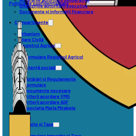
Politica de confidențialitate
Dispozițiile autorității executive
Documente și informații financiare
Compartimente
Urbanism
Stare Civilă
Registrul Agricol
Formulare Registrul Agricol
Asistență socială
Hotărâri și Regulamente
Formulare
Documente necesare
Criterii acordare VMG
Criterii acordare ASF
Asociația Maria Mirabela
SVSU
Impozite și Taxe
Formulare Impozite și Taxe