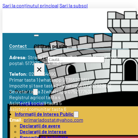
Sari la conținutul principal
Sari la subsol
Contact
Căutați pe site ...
Adresa:
Strada
Primăriei nr. 3
, Comuna Doștat, cod
Caută
poștal: 517275, Jud. Alba
×
Telefon:
0258-764690
Primar tasta 1 (whatsapp 0735527081)
Impozite și taxe tasta 2 (whatsapp 0720292982)
Primăria
Secretar tasta 3 (whatsapp 0752177533)
Registrul agricol tasta 4
Conducere
Asistență socială tasta 5
Asistent comunitar tasta 6
Informații de Interes Public
Email:
primariadostat@yahoo.com
Declarații de avere
Declarații de interese
Rapoarte de activitate