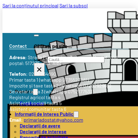
Sari la conținutul principal
Sari la subsol
Contact
Căutați pe site ...
Adresa:
Strada
Primăriei nr. 3
, Comuna Doștat, cod
Caută
poștal: 517275, Jud. Alba
×
Telefon:
0258-764690
Primar tasta 1 (whatsapp 0735527081)
Impozite și taxe tasta 2 (whatsapp 0720292982)
Primăria
Secretar tasta 3 (whatsapp 0752177533)
Registrul agricol tasta 4
Conducere
Asistență socială tasta 5
Asistent comunitar tasta 6
Informații de Interes Public
Email:
primariadostat@yahoo.com
Declarații de avere
Declarații de interese
Rapoarte de activitate