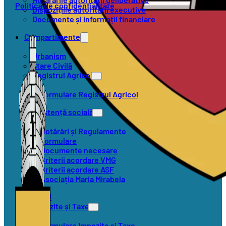
Politica de confidențialitate
Dispozițiile autorității executive
Documente și informații financiare
Compartimente
Urbanism
Stare Civilă
Registrul Agricol
Formulare Registrul Agricol
Asistență socială
Hotărâri și Regulamente
Formulare
Documente necesare
Criterii acordare VMG
Criterii acordare ASF
Asociația Maria Mirabela
SVSU
Impozite și Taxe
Formulare Impozite și Taxe