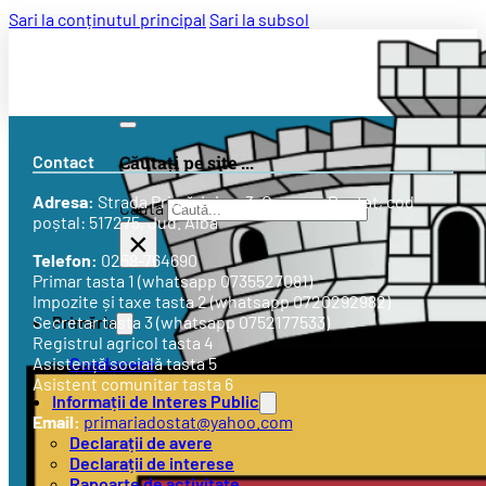
Sari la conținutul principal
Sari la subsol
Contact
Căutați pe site ...
Adresa:
Strada
Primăriei nr. 3
, Comuna Doștat, cod
Caută
poștal: 517275, Jud. Alba
×
Telefon:
0258-764690
Primar tasta 1 (whatsapp 0735527081)
Impozite și taxe tasta 2 (whatsapp 0720292982)
Primăria
Secretar tasta 3 (whatsapp 0752177533)
Registrul agricol tasta 4
Conducere
Asistență socială tasta 5
Asistent comunitar tasta 6
Informații de Interes Public
Email:
primariadostat@yahoo.com
Declarații de avere
Declarații de interese
Rapoarte de activitate