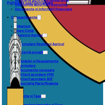
Politica de confidențialitate
Dispozițiile autorității executive
Documente și informații financiare
Compartimente
Urbanism
Stare Civilă
Registrul Agricol
Formulare Registrul Agricol
Asistență socială
Hotărâri și Regulamente
Formulare
Documente necesare
Criterii acordare VMG
Criterii acordare ASF
Asociația Maria Mirabela
SVSU
Impozite și Taxe
Formulare Impozite și Taxe