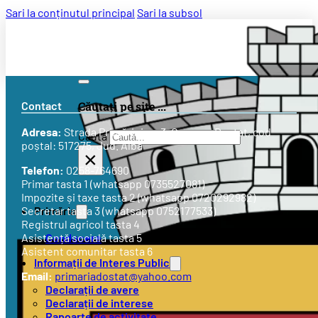
Sari la conținutul principal
Sari la subsol
Contact
Căutați pe site ...
Adresa:
Strada
Primăriei nr. 3
, Comuna Doștat, cod
Caută
poștal: 517275, Jud. Alba
×
Telefon:
0258-764690
Primar tasta 1 (whatsapp 0735527081)
Impozite și taxe tasta 2 (whatsapp 0720292982)
Primăria
Secretar tasta 3 (whatsapp 0752177533)
Registrul agricol tasta 4
Conducere
Asistență socială tasta 5
Asistent comunitar tasta 6
Informații de Interes Public
Email:
primariadostat@yahoo.com
Declarații de avere
Declarații de interese
Rapoarte de activitate