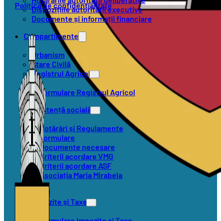
Politica de confidențialitate
Dispozițiile autorității executive
Documente și informații financiare
Compartimente
Urbanism
Stare Civilă
Registrul Agricol
Formulare Registrul Agricol
Asistență socială
Hotărâri și Regulamente
Formulare
Documente necesare
Criterii acordare VMG
Criterii acordare ASF
Asociația Maria Mirabela
SVSU
Impozite și Taxe
Formulare Impozite și Taxe