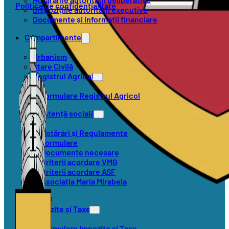
Politica de confidențialitate
Dispozițiile autorității executive
Documente și informații financiare
Compartimente
Urbanism
Stare Civilă
Registrul Agricol
Formulare Registrul Agricol
Asistență socială
Hotărâri și Regulamente
Formulare
Documente necesare
Criterii acordare VMG
Criterii acordare ASF
Asociația Maria Mirabela
SVSU
Impozite și Taxe
Formulare Impozite și Taxe