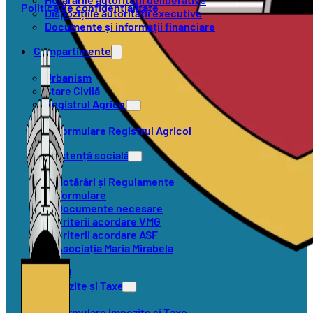
Politica de confidențialitate
Dispozițiile autorității executive
Documente și informații financiare
Compartimente
Urbanism
Stare Civilă
Registrul Agricol
Formulare Registrul Agricol
Asistență socială
Hotărâri și Regulamente
Formulare
Documente necesare
Criterii acordare VMG
Criterii acordare ASF
Asociația Maria Mirabela
SVSU
Impozite și Taxe
Formulare Impozite și Taxe