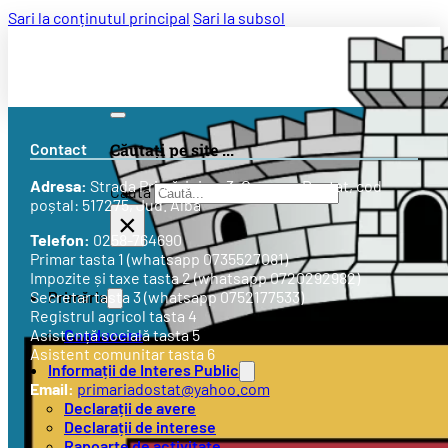
Sari la conținutul principal
Sari la subsol
Contact
Căutați pe site ...
Adresa:
Strada
Primăriei nr. 3
, Comuna Doștat, cod
Caută
poștal: 517275, Jud. Alba
×
Telefon:
0258-764690
Primar tasta 1 (whatsapp 0735527081)
Impozite și taxe tasta 2 (whatsapp 0720292982)
Primăria
Secretar tasta 3 (whatsapp 0752177533)
Registrul agricol tasta 4
Conducere
Asistență socială tasta 5
Asistent comunitar tasta 6
Informații de Interes Public
Email:
primariadostat@yahoo.com
Declarații de avere
Declarații de interese
Rapoarte de activitate