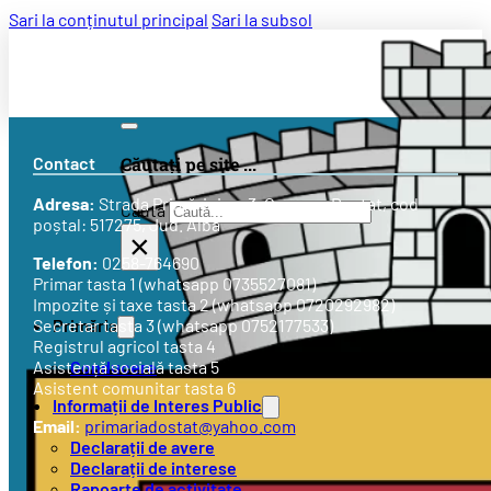
Sari la conținutul principal
Sari la subsol
Contact
Căutați pe site ...
Adresa:
Strada
Primăriei nr. 3
, Comuna Doștat, cod
Caută
poștal: 517275, Jud. Alba
×
Telefon:
0258-764690
Primar tasta 1 (whatsapp 0735527081)
Impozite și taxe tasta 2 (whatsapp 0720292982)
Primăria
Secretar tasta 3 (whatsapp 0752177533)
Registrul agricol tasta 4
Conducere
Asistență socială tasta 5
Asistent comunitar tasta 6
Informații de Interes Public
Email:
primariadostat@yahoo.com
Declarații de avere
Declarații de interese
Rapoarte de activitate