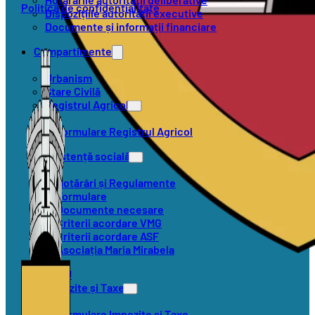
Politica de confidențialitate
Dispozițiile autorității executive
Documente și informații financiare
Compartimente
Urbanism
Stare Civilă
Registrul Agricol
Formulare Registrul Agricol
Asistență socială
Hotărâri și Regulamente
Formulare
Documente necesare
Criterii acordare VMG
Criterii acordare ASF
Asociația Maria Mirabela
SVSU
Impozite și Taxe
Formulare Impozite și Taxe