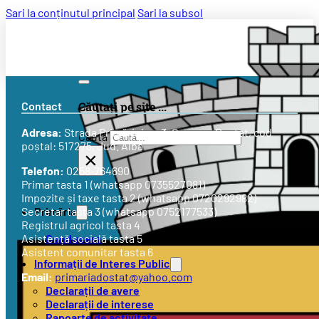
Sari la conținutul principal
Sari la subsol
Contact
Căutați pe site ...
Adresa:
Strada
Primăriei nr. 3
, Comuna Doștat, cod
Caută
poștal: 517275, Jud. Alba
×
Telefon:
0258-764690
Primar tasta 1 (whatsapp 0735527081)
Impozite și taxe tasta 2 (whatsapp 0720292982)
Primăria
Secretar tasta 3 (whatsapp 0752177533)
Registrul agricol tasta 4
Conducere
Asistență socială tasta 5
Asistent comunitar tasta 6
Informații de Interes Public
Email:
primariadostat@yahoo.com
Declarații de avere
Declarații de interese
Rapoarte de activitate