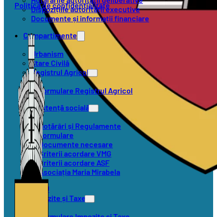
Politica de confidențialitate
Dispozițiile autorității executive
Documente și informații financiare
Compartimente
Urbanism
Stare Civilă
Registrul Agricol
Formulare Registrul Agricol
Asistență socială
Hotărâri și Regulamente
Formulare
Documente necesare
Criterii acordare VMG
Criterii acordare ASF
Asociația Maria Mirabela
SVSU
Impozite și Taxe
Formulare Impozite și Taxe