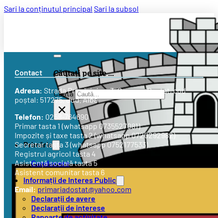
Sari la conținutul principal
Sari la subsol
Contact
Căutați pe site ...
Adresa:
Strada
Primăriei nr. 3
, Comuna Doștat, cod
Caută
poștal: 517275, Jud. Alba
×
Telefon:
0258-764690
Primar tasta 1 (whatsapp 0735527081)
Impozite și taxe tasta 2 (whatsapp 0720292982)
Primăria
Secretar tasta 3 (whatsapp 0752177533)
Registrul agricol tasta 4
Conducere
Asistență socială tasta 5
Asistent comunitar tasta 6
Informații de Interes Public
Email:
primariadostat@yahoo.com
Declarații de avere
Declarații de interese
Rapoarte de activitate