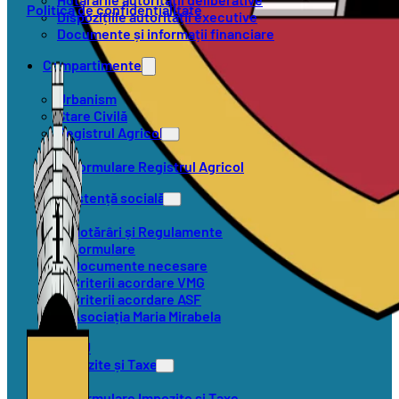
Politica de confidențialitate
Dispozițiile autorității executive
Documente și informații financiare
Compartimente
Urbanism
Stare Civilă
Registrul Agricol
Formulare Registrul Agricol
Asistență socială
Hotărâri și Regulamente
Formulare
Documente necesare
Criterii acordare VMG
Criterii acordare ASF
Asociația Maria Mirabela
SVSU
Impozite și Taxe
Formulare Impozite și Taxe