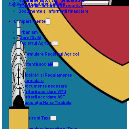
Politica de confidențialitate
Dispozițiile autorității executive
Documente și informații financiare
Compartimente
Urbanism
Stare Civilă
Registrul Agricol
Formulare Registrul Agricol
Asistență socială
Hotărâri și Regulamente
Formulare
Documente necesare
Criterii acordare VMG
Criterii acordare ASF
Asociația Maria Mirabela
SVSU
Impozite și Taxe
Formulare Impozite și Taxe