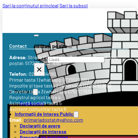
Sari la conținutul principal
Sari la subsol
Contact
Căutați pe site ...
Adresa:
Strada
Primăriei nr. 3
, Comuna Doștat, cod
Caută
poștal: 517275, Jud. Alba
×
Telefon:
0258-764690
Primar tasta 1 (whatsapp 0735527081)
Impozite și taxe tasta 2 (whatsapp 0720292982)
Primăria
Secretar tasta 3 (whatsapp 0752177533)
Registrul agricol tasta 4
Conducere
Asistență socială tasta 5
Asistent comunitar tasta 6
Informații de Interes Public
Email:
primariadostat@yahoo.com
Declarații de avere
Declarații de interese
Rapoarte de activitate