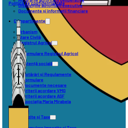
Politica de confidențialitate
Dispozițiile autorității executive
Documente și informații financiare
Compartimente
Urbanism
Stare Civilă
Registrul Agricol
Formulare Registrul Agricol
Asistență socială
Hotărâri și Regulamente
Formulare
Documente necesare
Criterii acordare VMG
Criterii acordare ASF
Asociația Maria Mirabela
SVSU
Impozite și Taxe
Formulare Impozite și Taxe