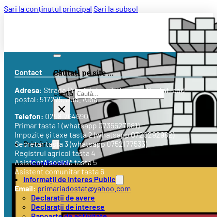
Sari la conținutul principal
Sari la subsol
Contact
Căutați pe site ...
Adresa:
Strada
Primăriei nr. 3
, Comuna Doștat, cod
Caută
poștal: 517275, Jud. Alba
×
Telefon:
0258-764690
Primar tasta 1 (whatsapp 0735527081)
Impozite și taxe tasta 2 (whatsapp 0720292982)
Primăria
Secretar tasta 3 (whatsapp 0752177533)
Registrul agricol tasta 4
Conducere
Asistență socială tasta 5
Asistent comunitar tasta 6
Informații de Interes Public
Email:
primariadostat@yahoo.com
Declarații de avere
Declarații de interese
Rapoarte de activitate