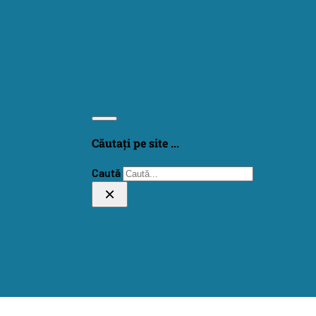
Căutați pe site ...
Caută
×