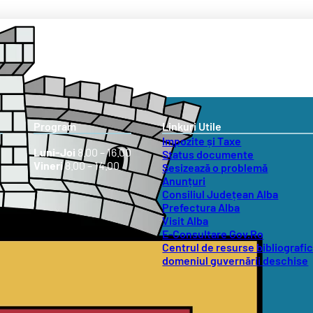
Program
Linkuri Utile
Impozite și Taxe
Luni-Joi
8.00 – 16.00
Status documente
Vineri
8.00 – 14.00
Sesizează o problemă
Anunțuri
Consiliul Județean Alba
Prefectura Alba
Visit Alba
E-Consultare Gov.Ro
Centrul de resurse bibliografic
domeniul guvernării deschise