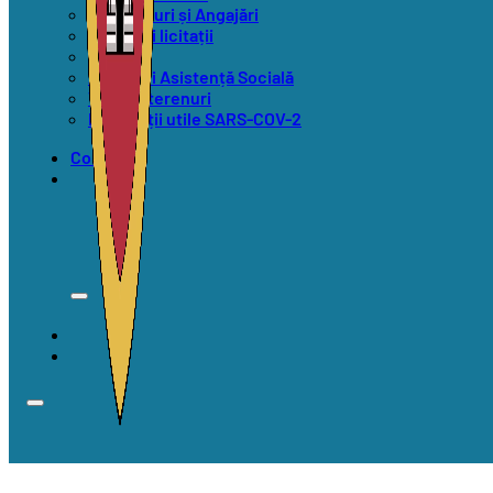
Concursuri și Angajări
Anunțuri licitații
Alegeri
Anunțuri Asistență Socială
Vânzări terenuri
Informații utile SARS-COV-2
Contact