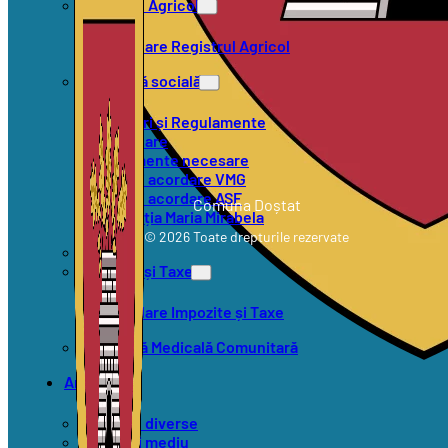
Registrul Agricol
Formulare Registrul Agricol
Asistență socială
Hotărâri și Regulamente
Formulare
Documente necesare
Criterii acordare VMG
Criterii acordare ASF
Comuna Doștat
Asociația Maria Mirabela
© 2026 Toate drepturile rezervate
SVSU
Impozite și Taxe
Formulare Impozite și Taxe
Asistență Medicală Comunitară
Anunțuri
Anunțuri diverse
Anunțuri mediu