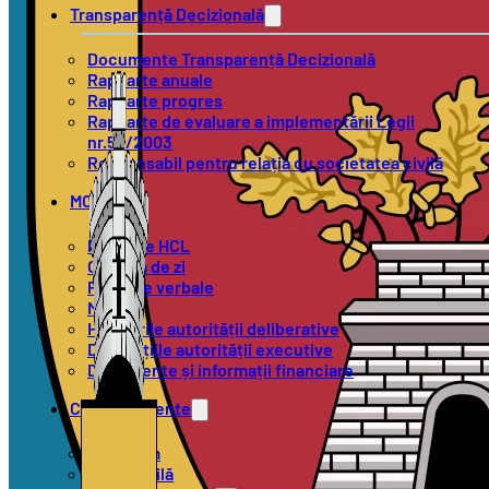
Transparență Decizională
Documente Transparență Decizională
Rapoarte anuale
Rapoarte progres
Rapoarte de evaluare a implementării Legii
nr.52/2003
Responsabil pentru relația cu societatea civilă
MOL
Proiecte HCL
Ordinea de zi
Procese verbale
Minute
Hotărârile autorității deliberative
Dispozițiile autorității executive
Documente și informații financiare
Compartimente
Urbanism
Stare Civilă