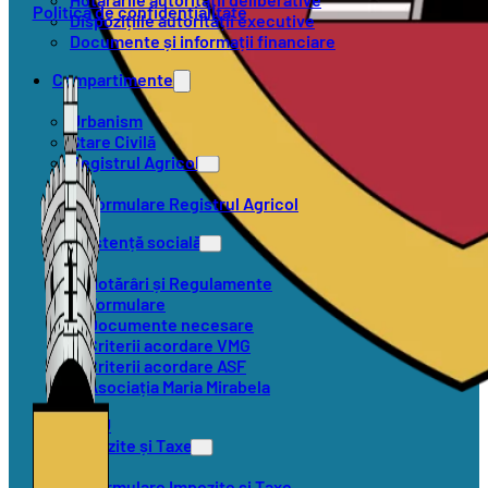
Politica de confidențialitate
Dispozițiile autorității executive
Documente și informații financiare
Compartimente
Urbanism
Stare Civilă
Registrul Agricol
Formulare Registrul Agricol
Asistență socială
Hotărâri și Regulamente
Formulare
Documente necesare
Criterii acordare VMG
Criterii acordare ASF
Asociația Maria Mirabela
SVSU
Impozite și Taxe
Formulare Impozite și Taxe