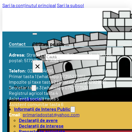
Sari la conținutul principal
Sari la subsol
Contact
Căutați pe site ...
Adresa:
Strada
Primăriei nr. 3
, Comuna Doștat, cod
Caută
poștal: 517275, Jud. Alba
×
Telefon:
0258-764690
Primar tasta 1 (whatsapp 0735527081)
Impozite și taxe tasta 2 (whatsapp 0720292982)
Primăria
Secretar tasta 3 (whatsapp 0752177533)
Registrul agricol tasta 4
Conducere
Asistență socială tasta 5
Asistent comunitar tasta 6
Informații de Interes Public
Email:
primariadostat@yahoo.com
Declarații de avere
Declarații de interese
Rapoarte de activitate