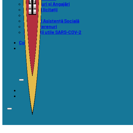
Concursuri și Angajări
Anunțuri licitații
Alegeri
Anunțuri Asistență Socială
Vânzări terenuri
Informații utile SARS-COV-2
Contact