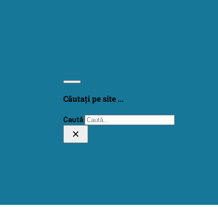
Căutați pe site ...
Caută
×