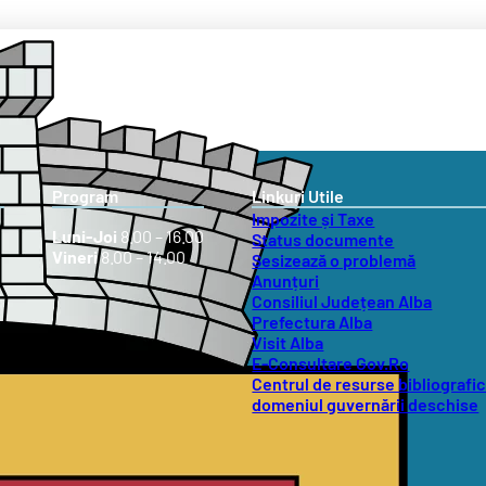
Program
Linkuri Utile
Impozite și Taxe
Luni-Joi
8.00 – 16.00
Status documente
Vineri
8.00 – 14.00
Sesizează o problemă
Anunțuri
Consiliul Județean Alba
Prefectura Alba
Visit Alba
E-Consultare Gov.Ro
Centrul de resurse bibliografic
domeniul guvernării deschise