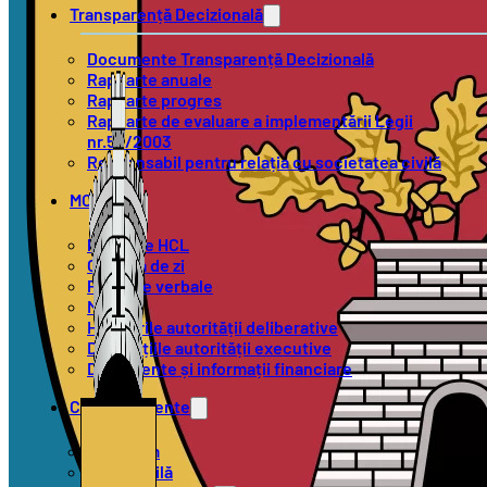
Transparență Decizională
Documente Transparență Decizională
Rapoarte anuale
Rapoarte progres
Rapoarte de evaluare a implementării Legii
nr.52/2003
Responsabil pentru relația cu societatea civilă
MOL
Proiecte HCL
Ordinea de zi
Procese verbale
Minute
Hotărârile autorității deliberative
Dispozițiile autorității executive
Documente și informații financiare
Compartimente
Urbanism
Stare Civilă