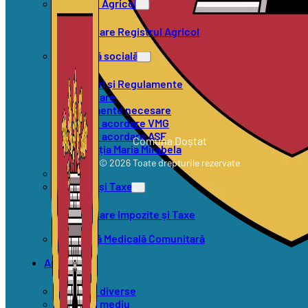
Registrul Agricol
Formulare Registrul Agricol
Asistență socială
Hotărâri și Regulamente
Formulare
Documente necesare
Criterii acordare VMG
Criterii acordare ASF
Comuna Doștat
Asociația Maria Mirabela
© 2026 Toate drepturile rezervate
SVSU
Impozite și Taxe
Formulare Impozite și Taxe
Asistență Medicală Comunitară
Anunțuri
Anunțuri diverse
Anunțuri mediu