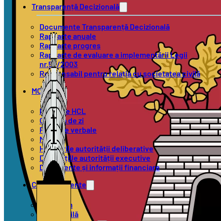
Transparență Decizională
Documente Transparență Decizională
Rapoarte anuale
Rapoarte progres
Rapoarte de evaluare a implementării Legii
nr.52/2003
Responsabil pentru relația cu societatea civilă
MOL
Proiecte HCL
Ordinea de zi
Procese verbale
Minute
Hotărârile autorității deliberative
Dispozițiile autorității executive
Documente și informații financiare
Compartimente
Urbanism
Stare Civilă