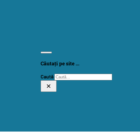
Căutați pe site ...
Caută
×