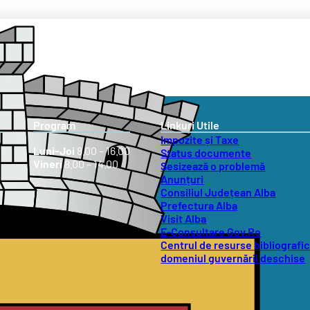
Program
Linkuri Utile
Impozite și Taxe
Luni-Joi
8.00 – 16.00
Status documente
Vineri
8.00 – 14.00
Sesizează o problemă
Anunțuri
Consiliul Județean Alba
Prefectura Alba
Visit Alba
E-Consultare Gov.Ro
Centrul de resurse bibliografic
domeniul guvernării deschise