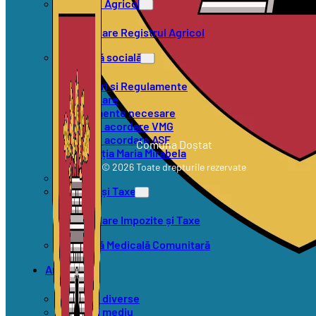
Registrul Agricol
Formulare Registrul Agricol
Asistență socială
Hotărâri și Regulamente
Formulare
Documente necesare
Criterii acordare VMG
Criterii acordare ASF
Comuna Doștat
Asociația Maria Mirabela
© 2026 Toate drepturile rezervate
SVSU
Impozite și Taxe
Formulare Impozite și Taxe
Asistență Medicală Comunitară
Anunțuri
Anunțuri diverse
Anunțuri mediu