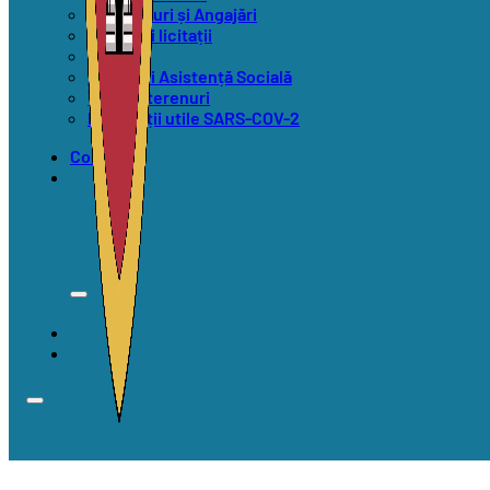
Concursuri și Angajări
Anunțuri licitații
Alegeri
Anunțuri Asistență Socială
Vânzări terenuri
Informații utile SARS-COV-2
Contact