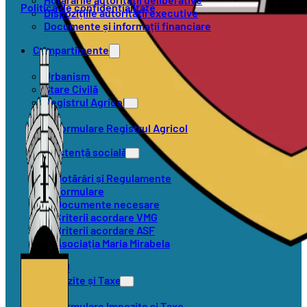
Politica de confidențialitate
Dispozițiile autorității executive
Documente și informații financiare
Compartimente
Urbanism
Stare Civilă
Registrul Agricol
Formulare Registrul Agricol
Asistență socială
Hotărâri și Regulamente
Formulare
Documente necesare
Criterii acordare VMG
Criterii acordare ASF
Asociația Maria Mirabela
SVSU
Impozite și Taxe
Formulare Impozite și Taxe