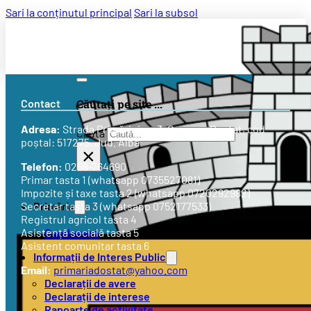
Sari la conținutul principal
Sari la subsol
Contact
Căutați pe site ...
Adresa:
Strada
Primăriei nr. 3
, Comuna Doștat, cod
Caută
poștal: 517275, Jud. Alba
×
Telefon:
0258-764690
Primar tasta 1 (whatsapp 0735527081)
Impozite și taxe tasta 2 (whatsapp 0720292982)
Primăria
Secretar tasta 3 (whatsapp 0752177533)
Registrul agricol tasta 4
Conducere
Asistență socială tasta 5
Asistent comunitar tasta 6
Informații de Interes Public
Email:
primariadostat@yahoo.com
Declarații de avere
Declarații de interese
Rapoarte de activitate