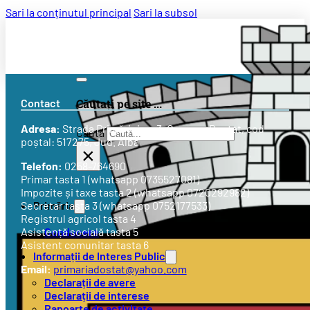
Sari la conținutul principal
Sari la subsol
Contact
Căutați pe site ...
Adresa:
Strada
Primăriei nr. 3
, Comuna Doștat, cod
Caută
poștal: 517275, Jud. Alba
×
Telefon:
0258-764690
Primar tasta 1 (whatsapp 0735527081)
Impozite și taxe tasta 2 (whatsapp 0720292982)
Primăria
Secretar tasta 3 (whatsapp 0752177533)
Registrul agricol tasta 4
Conducere
Asistență socială tasta 5
Asistent comunitar tasta 6
Informații de Interes Public
Email:
primariadostat@yahoo.com
Declarații de avere
Declarații de interese
Rapoarte de activitate