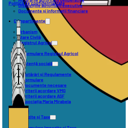
Politica de confidențialitate
Dispozițiile autorității executive
Documente și informații financiare
Compartimente
Urbanism
Stare Civilă
Registrul Agricol
Formulare Registrul Agricol
Asistență socială
Hotărâri și Regulamente
Formulare
Documente necesare
Criterii acordare VMG
Criterii acordare ASF
Asociația Maria Mirabela
SVSU
Impozite și Taxe
Formulare Impozite și Taxe