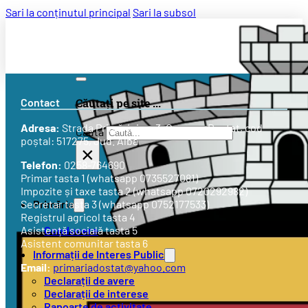
Sari la conținutul principal
Sari la subsol
Contact
Căutați pe site ...
Adresa:
Strada
Primăriei nr. 3
, Comuna Doștat, cod
Caută
poștal: 517275, Jud. Alba
×
Telefon:
0258-764690
Primar tasta 1 (whatsapp 0735527081)
Impozite și taxe tasta 2 (whatsapp 0720292982)
Primăria
Secretar tasta 3 (whatsapp 0752177533)
Registrul agricol tasta 4
Conducere
Asistență socială tasta 5
Asistent comunitar tasta 6
Informații de Interes Public
Email:
primariadostat@yahoo.com
Declarații de avere
Declarații de interese
Rapoarte de activitate