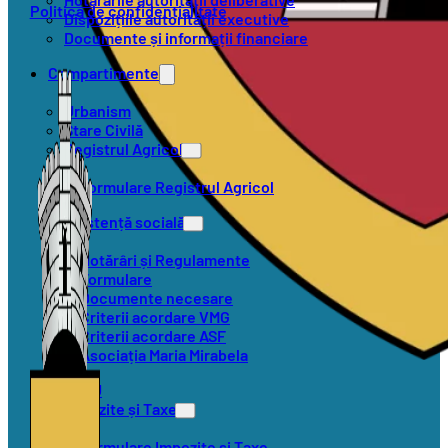
Politica de confidențialitate
Dispozițiile autorității executive
Documente și informații financiare
Compartimente
Urbanism
Stare Civilă
Registrul Agricol
Formulare Registrul Agricol
Asistență socială
Hotărâri și Regulamente
Formulare
Documente necesare
Criterii acordare VMG
Criterii acordare ASF
Asociația Maria Mirabela
SVSU
Impozite și Taxe
Formulare Impozite și Taxe