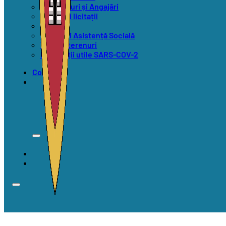
Concursuri și Angajări
Anunțuri licitații
Alegeri
Anunțuri Asistență Socială
Vânzări terenuri
Informații utile SARS-COV-2
Contact