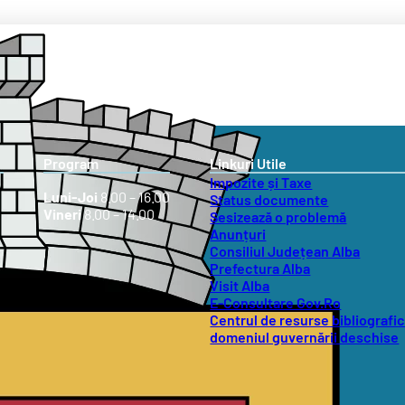
Program
Linkuri Utile
Impozite și Taxe
Luni-Joi
8.00 – 16.00
Status documente
Vineri
8.00 – 14.00
Sesizează o problemă
Anunțuri
Consiliul Județean Alba
Prefectura Alba
Visit Alba
E-Consultare Gov.Ro
Centrul de resurse bibliografic
domeniul guvernării deschise