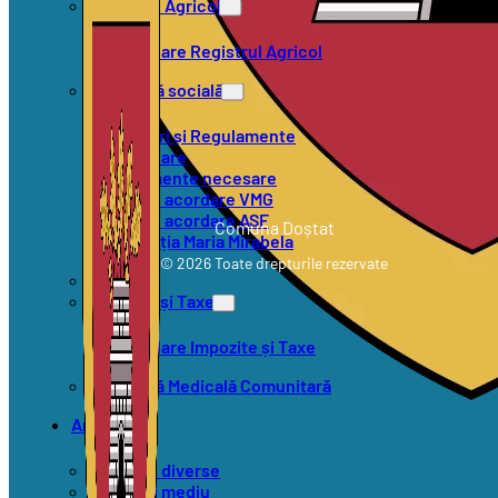
Registrul Agricol
Formulare Registrul Agricol
Asistență socială
Hotărâri și Regulamente
Formulare
Documente necesare
Criterii acordare VMG
Criterii acordare ASF
Comuna Doștat
Asociația Maria Mirabela
© 2026 Toate drepturile rezervate
SVSU
Impozite și Taxe
Formulare Impozite și Taxe
Asistență Medicală Comunitară
Anunțuri
Anunțuri diverse
Anunțuri mediu