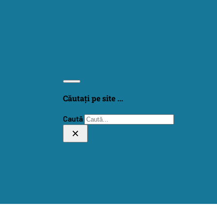
Căutați pe site ...
Caută
×