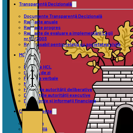
Transparență Decizională
Documente Transparență Decizională
Rapoarte anuale
Rapoarte progres
Rapoarte de evaluare a implementării Legii
nr.52/2003
Responsabil pentru relația cu societatea civilă
MOL
Proiecte HCL
Ordinea de zi
Procese verbale
Minute
Hotărârile autorității deliberative
Dispozițiile autorității executive
Documente și informații financiare
Compartimente
Urbanism
Stare Civilă