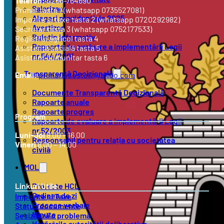
Telefon:
0258-764690
Salarizare
Primar tasta 1 (whatsapp 0735527081)
Alegeri prezidențiale 2025
Impozite și taxe tasta 2 (whatsapp 0720292982)
Avertizor
Secretar tasta 3 (whatsapp 0752177533)
Buletin informativ
Registrul agricol tasta 4
Rapoarte de evaluare a implementării Legii
Asistență socială tasta 5
nr.544/2001
Asistent comunitar tasta 6
Transparență Decizională
Email:
primariadostat@yahoo.com
Documente Transparență Decizională
Rapoarte anuale
Rapoarte progres
Program
Rapoarte de evaluare a implementării Legii
nr.52/2003
Luni-Joi
8.00 – 16.00
Responsabil pentru relația cu societatea
Vineri
8.00 – 14.00
civilă
MOL
Proiecte HCL
Linkuri Utile
Ordinea de zi
Impozite și Taxe
Procese verbale
Status documente
Minute
Sesizează o problemă
Hotărârile autorității deliberative