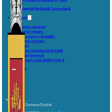
Asistență Medicală Comunitară
Anunțuri
Anunțuri diverse
Anunțuri mediu
Concursuri și Angajări
Anunțuri licitații
Alegeri
Anunțuri Asistență Socială
Vânzări terenuri
Informații utile SARS-COV-2
Contact
Comuna Doștat