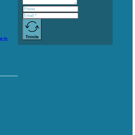
Trimite
e în