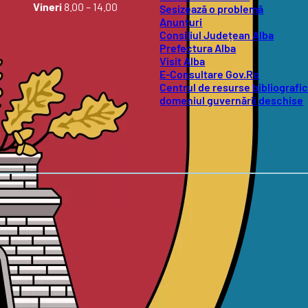
Vineri
8.00 – 14.00
Sesizează o problemă
Anunțuri
Consiliul Județean Alba
Prefectura Alba
Visit Alba
E-Consultare Gov.Ro
Centrul de resurse bibliografic
domeniul guvernării deschise