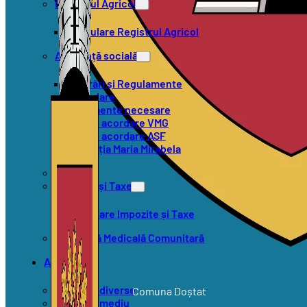
Registrul Agricol
Formulare Registrul Agricol
Asistență socială
Hotărâri și Regulamente
Formulare
Documente necesare
Criterii acordare VMG
Criterii acordare ASF
Asociația Maria Mirabela
SVSU
Impozite și Taxe
Formulare Impozite și Taxe
Asistență Medicală Comunitară
Anunțuri
Anunțuri diverse
Comuna Doștat
Anunțuri mediu