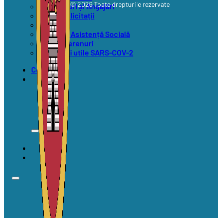
© 2026 Toate drepturile rezervate
Concursuri și Angajări
Anunțuri licitații
Alegeri
Anunțuri Asistență Socială
Vânzări terenuri
Informații utile SARS-COV-2
Contact