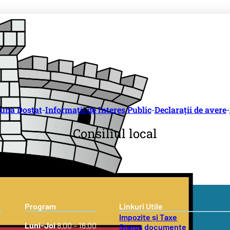
una Doștat
-
Informații de Interes Public
-
Declarații de avere
-
Consiliul local
Program
Linkuri Utile
Impozite și Taxe
Luni-Joi
8.00 – 16.00
Status documente